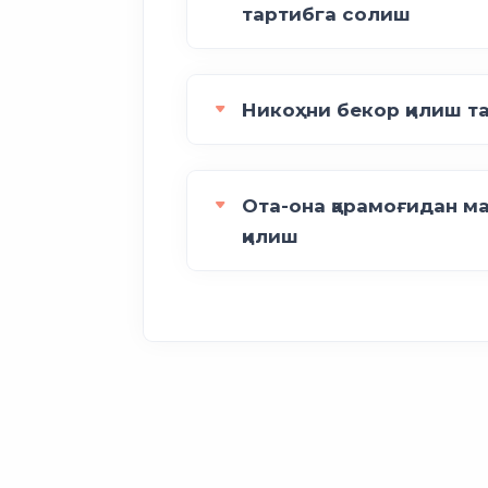
тартибга солиш
Никоҳни бекор қилиш т
Ота-она қарамоғидан м
қилиш