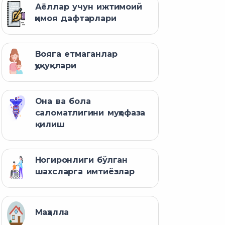
Аёллар учун ижтимоий
ҳимоя дафтарлари
Вояга етмаганлар
ҳуқуқлари
Она ва бола
саломатлигини муҳофаза
қилиш
Ногиронлиги бўлган
шахсларга имтиёзлар
Маҳалла