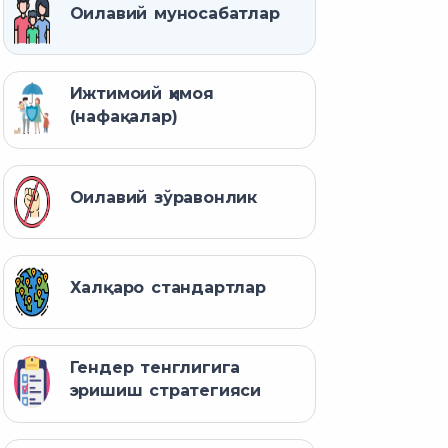
Оилавий муносабатлар
Ижтимоий ҳимоя
(нафақалар)
Оилавий зўравонлик
Халқаро стандартлар
Гендер тенглигига
эришиш стратегияси