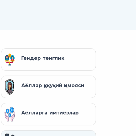
Гендер тенглик
Аёллар ҳуқуқий ҳимояси
Аёлларга имтиёзлар