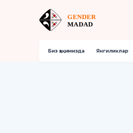
Биз ҳақимизда
Янгиликлар