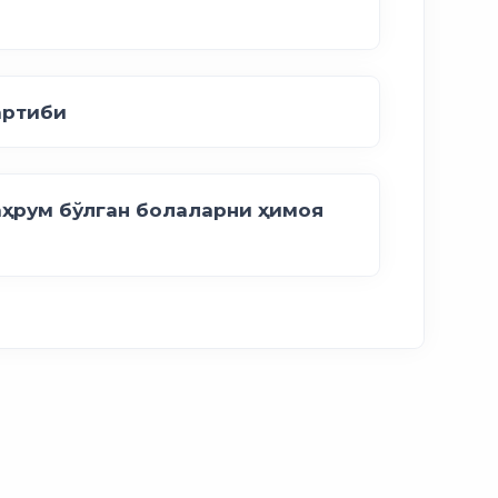
артиби
аҳрум бўлган болаларни ҳимоя