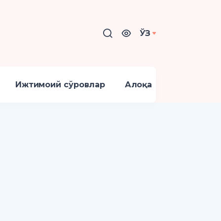
ЎЗ
Ижтимоий сўровлар
Алоқа