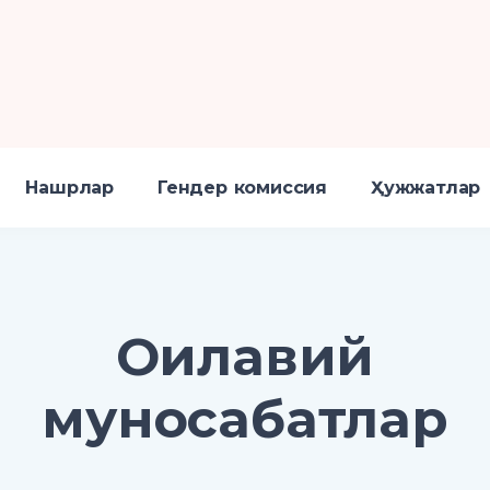
Нашрлар
Гендер комиссия
Ҳужжатлар
Оилавий
муносабатлар