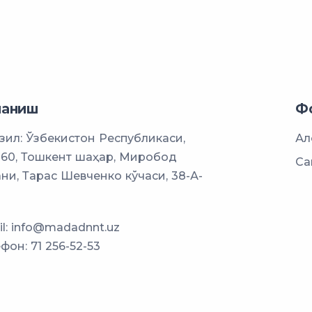
ланиш
Ф
ил: Ўзбекистон Республикаси,
Ал
060, Тошкент шаҳар, Миробод
Са
ни, Тарас Шевченко кўчаси, 38-А-
l:
info@madadnnt.uz
ефон:
71 256-52-53