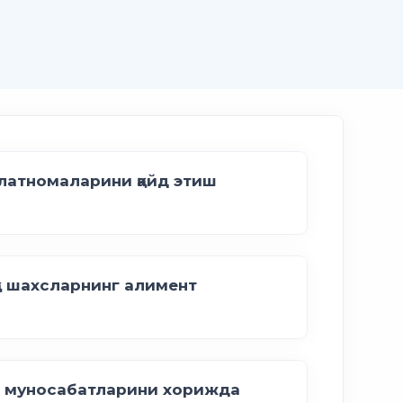
латномаларини қайд этиш
а шахсларнинг алимент
й муносабатларини хорижда