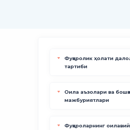
Фуқаролик ҳолати дало
тартиби
Оила аъзолари ва бошқ
мажбуриятлари
Фуқароларнинг оилави