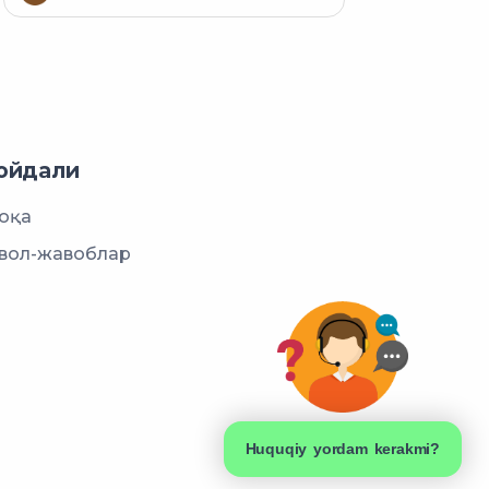
ойдали
оқа
вол-жавоблар
Huquqiy yordam kerakmi?