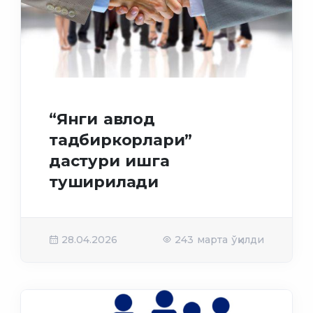
“Янги авлод
тадбиркорлари”
дастури ишга
туширилади
28.04.2026
243 марта ўқилди