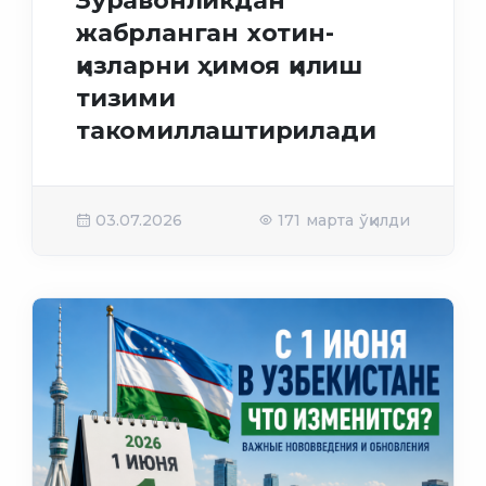
Зўравонликдан
жабрланган хотин-
қизларни ҳимоя қилиш
тизими
такомиллаштирилади
03.07.2026
171 марта ўқилди