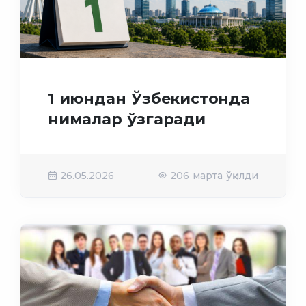
1 июндан Ўзбекистонда
нималар ўзгаради
26.05.2026
206 марта ўқилди