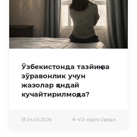
Ўзбекистонда тазйиқ ва
зўравонлик учун
жазолар қандай
кучайтирилмоқда?
04.03.2026
413 марта ўқилди