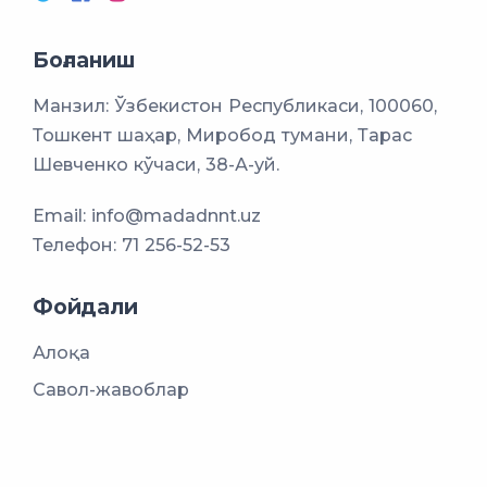
Боғланиш
Манзил: Ўзбекистон Республикаси, 100060,
Тошкент шаҳар, Миробод тумани, Тарас
Шевченко кўчаси, 38-А-уй.
Email:
info@madadnnt.uz
Телефон:
71 256-52-53
Фойдали
Алоқа
Савол-жавоблар