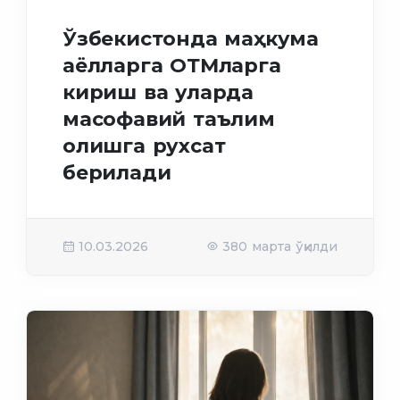
Ўзбекистонда маҳкума
аёлларга ОТМларга
кириш ва уларда
масофавий таълим
олишга рухсат
берилади
10.03.2026
380 марта ўқилди