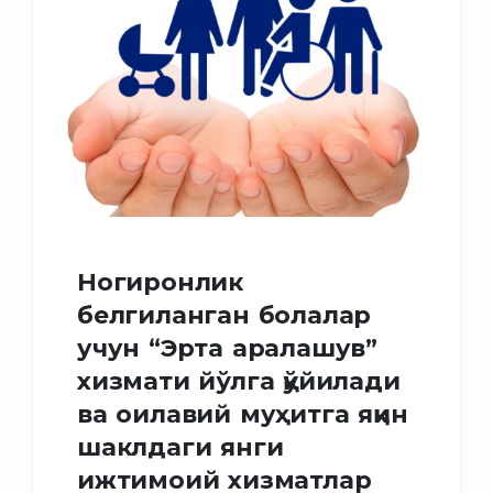
Ногиронлик
белгиланган болалар
учун “Эрта аралашув”
хизмати йўлга қўйилади
ва оилавий муҳитга яқин
шаклдаги янги
ижтимоий хизматлар