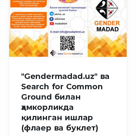
"Gendermadad.uz" ва
Search for Common
Ground билан
ҳамкорликда
қилинган ишлар
(флаер ва буклет)