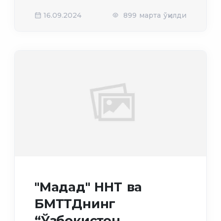
16.09.2024
899 марта ўқилди
"Мадад" ННТ ва
БМТТДнинг
“Ўзбекистон