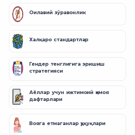
Оилавий зўравонлик
Халқаро стандартлар
Гендер тенглигига эришиш
стратегияси
Аёллар учун ижтимоий ҳимоя
дафтарлари
Вояга етмаганлар ҳуқуқлари