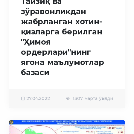
Тайзиқ ва
зўравонликдан
жабрланган хотин-
қизларга берилган
"Ҳимоя
ордерлари"нинг
ягона маълумотлар
базаси
27.04.2022
1307 марта ўқилди