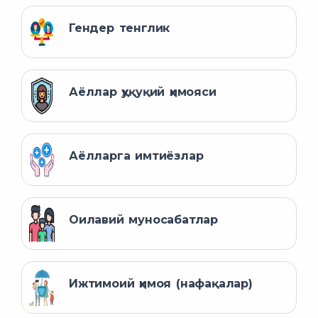
Гендер тенглик
Аёллар ҳуқуқий ҳимояси
Аёлларга имтиёзлар
Оилавий муносабатлар
Ижтимоий ҳимоя (нафақалар)