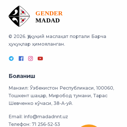
© 2026. Ҳуқуқий маслаҳат портали
Барча
ҳуқуқлар ҳимояланган.
Боғланиш
Манзил: Ўзбекистон Республикаси, 100060,
Тошкент шаҳар, Миробод тумани, Тарас
Шевченко кўчаси, 38-А-уй.
Email:
info@madadnnt.uz
Телефон:
71 256-52-53