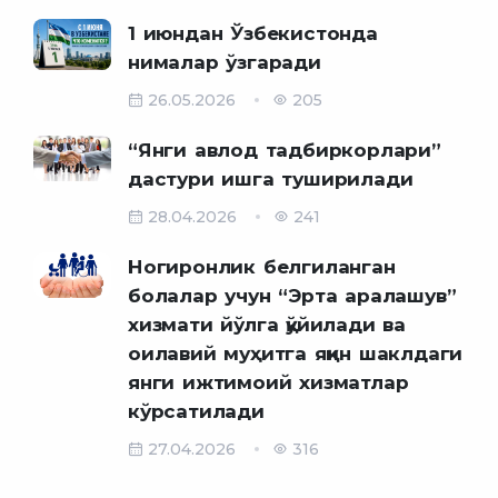
1 июндан Ўзбекистонда
нималар ўзгаради
26.05.2026
205
“Янги авлод тадбиркорлари”
дастури ишга туширилади
28.04.2026
241
Ногиронлик белгиланган
болалар учун “Эрта аралашув”
хизмати йўлга қўйилади ва
оилавий муҳитга яқин шаклдаги
янги ижтимоий хизматлар
кўрсатилади
27.04.2026
316