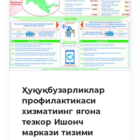
Ҳуқуқбузарликлар
профилактикаси
хизматиинг ягона
тезкор Ишонч
маркази тизими