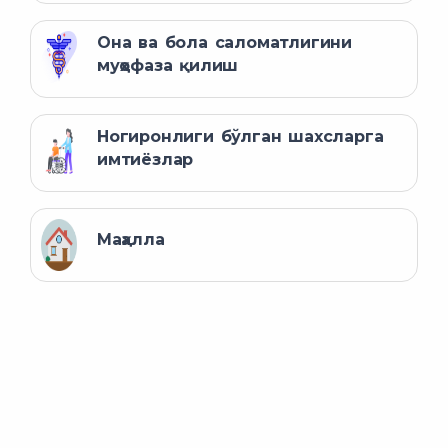
Она ва бола саломатлигини
муҳофаза қилиш
Ногиронлиги бўлган шахсларга
имтиёзлар
Маҳалла