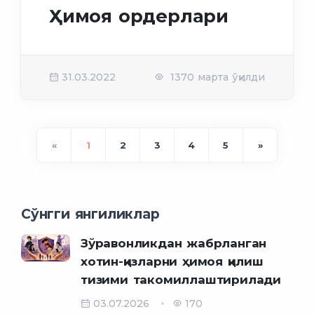
Ҳимоя ордерлари
31.03.2022
1370 марта ўқилди
«
1
2
3
4
5
»
Сўнгги янгиликлар
Зўравонликдан жабрланган
хотин-қизларни ҳимоя қилиш
тизими такомиллаштирилади
03.07.2026
170