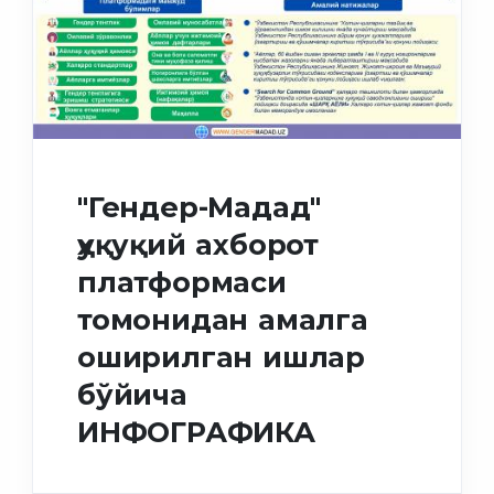
"Гендер-Мадад"
ҳуқуқий ахборот
платформаси
томонидан амалга
оширилган ишлар
бўйича
ИНФОГРАФИКА