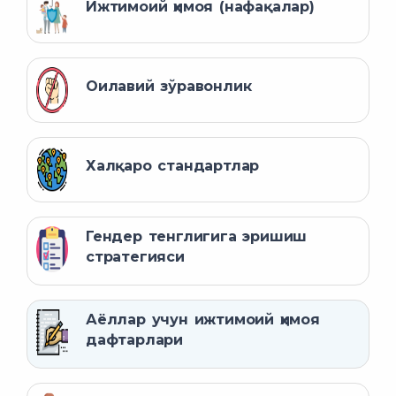
Ижтимоий ҳимоя (нафақалар)
Оилавий зўравонлик
Халқаро стандартлар
Гендер тенглигига эришиш
стратегияси
Аёллар учун ижтимоий ҳимоя
дафтарлари