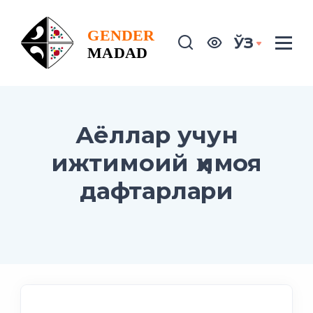
ЎЗ
Аёллар учун
ижтимоий ҳимоя
дафтарлари