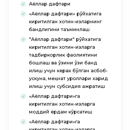
Аёллар дафтари
«Аёллар дафтари» рўйхатига
киритилган хотин-қизларнинг
бандлигини таъминлаш
"Аёллар дафтари" рўйхатига
киритилган хотин-қизларга
тадбиркорлик фаолиятини
бошлаш ва ўзини ўзи банд
қилиш учун керак бўлган асбоб-
ускуна, меҳнат қуроллари харид
қилиш учун субсидия ажратиш
«Аёллар дафтари»га
киритилган хотин-қизларга
моддий ёрдам кўрсатиш
«Аёллар дафтари»га
киритилган хотин-қизларга