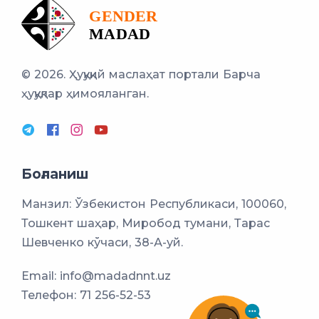
© 2026. Ҳуқуқий маслаҳат портали
Барча
ҳуқуқлар ҳимояланган.
Боғланиш
Манзил: Ўзбекистон Республикаси, 100060,
Тошкент шаҳар, Миробод тумани, Тарас
Шевченко кўчаси, 38-А-уй.
Email:
info@madadnnt.uz
Телефон:
71 256-52-53