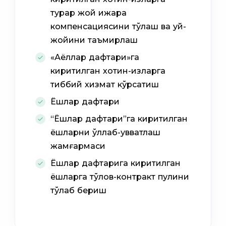
турар жой ижара
компенсациясини тўлаш ва уй-
жойини таъмирлаш
«Аёллар дафтари»га
киритилган хотин-қизларга
тиббий хизмат кўрсатиш
Ёшлар дафтари
“Ёшлар дафтари”га киритилган
ёшларни қўллаб-қувватлаш
жамғармаси
Ёшлар дафтарига киритилган
ёшларга тўлов-контракт пулини
тўлаб бериш