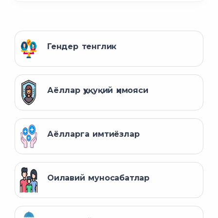
Гендер тенглик
Аёллар ҳуқуқий ҳимояси
Аёлларга имтиёзлар
Оилавий муносабатлар