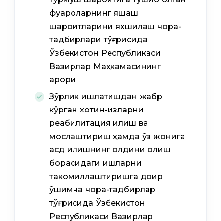
фуқароларнинг яшаш
шароитларини яхшилаш чора-
тадбирлари тўғрисида
Ўзбекистон Республикаси
Вазирлар Маҳкамасининг
қарори
Зўрлик ишлатишдан жабр
кўрган хотин-қизларни
реабилитация қилиш ва
мослаштириш ҳамда ўз жонига
қасд қилишнинг олдини олиш
борасидаги ишларни
такомиллаштиришга доир
қўшимча чора-тадбирлар
тўғрисида Ўзбекистон
Республикаси Вазирлар