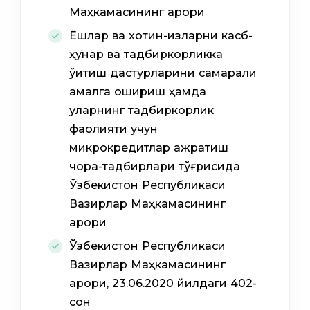
Маҳкамасининг қарори
Ёшлар ва хотин-қизларни касб-
ҳунар ва тадбиркорликка
ўқитиш дастурларини самарали
амалга ошириш ҳамда
уларнинг тадбиркорлик
фаолияти учун
микрокредитлар ажратиш
чора-тадбирлари тўғрисида
Ўзбекистон Республикаси
Вазирлар Маҳкамасининг
қарори
Ўзбекистон Республикаси
Вазирлар Маҳкамасининг
қарори, 23.06.2020 йилдаги 402-
сон