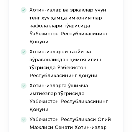
Хотин-қизлар ва эркаклар учун
тенг ҳуқуқ ҳамда имкониятлар
кафолатлари тўғрисида
Ўзбекистон Республикасининг
Қонуни
Хотин-қизларни тазйиқ ва
зўравонликдан ҳимоя қилиш
тўғрисида Ўзбекистон
Республикасининг Қонуни
Хотин-қизларга қўшимча
имтиёзлар тўғрисида
Ўзбекистон Республикасининг
Қонуни
Ўзбекистон Республикаси Олий
Мажлиси Сенати Хотин-қизлар