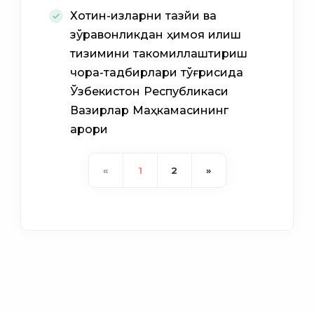
Хотин-қизларни тазйиқ ва
зўравонликдан ҳимоя қилиш
тизимини такомиллаштириш
чора-тадбирлари тўғрисида
Ўзбекистон Республикаси
Вазирлар Маҳкамасининг
қарори
«
1
2
»