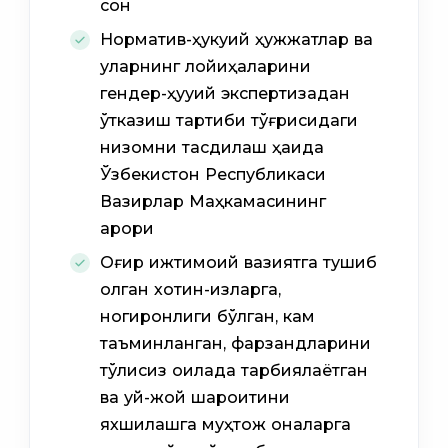
сон
Норматив-ҳукуқий ҳужжатлар ва
уларнинг лойиҳаларини
гендер-ҳуқуқий экспертизадан
ўтказиш тартиби тўғрисидаги
низомни тасдиқлаш ҳақида
Ўзбекистон Республикаси
Вазирлар Маҳкамасининг
қарори
Оғир ижтимоий вазиятга тушиб
қолган хотин-қизларга,
ногиронлиги бўлган, кам
таъминланган, фарзандларини
тўлиқсиз оилада тарбиялаётган
ва уй-жой шароитини
яхшилашга муҳтож оналарга