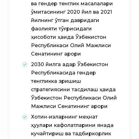
ва гендер тенглик масалалари
қўмитасининг 2020 йил ва 2021
йилнинг ўтган давридаги
фаолияти тўғрисидаги
ҳисоботи ҳақида Ўзбекистон
Республикаси Олий Мажлиси
Сенатининг қарори
2030 йилга қадар Ўзбекистон
Республикасида гендер
тенгликка эришиш
стратегиясини тасдиқлаш ҳақида
Ўзбекистон Республикаси Олий
Мажлиси Сенатининг қарори
Хотин-қизларнинг меҳнат
ҳуқуқлари кафолатларини янада
кучайтириш ва тадбиркорлик