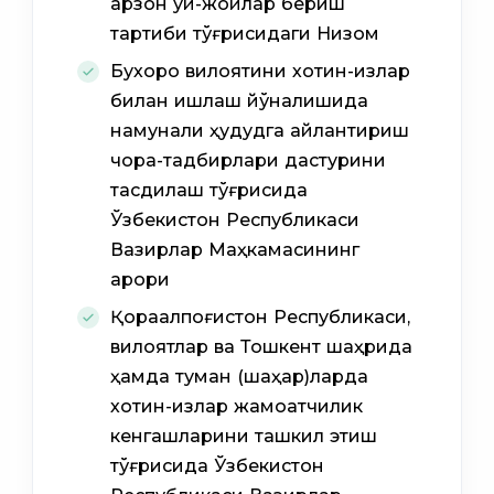
арзон уй-жойлар бериш
тартиби тўғрисидаги Низом
Бухоро вилоятини хотин-қизлар
билан ишлаш йўналишида
намунали ҳудудга айлантириш
чора-тадбирлари дастурини
тасдиқлаш тўғрисида
Ўзбекистон Республикаси
Вазирлар Маҳкамасининг
қарори
Қорақалпоғистон Республикаси,
вилоятлар ва Тошкент шаҳрида
ҳамда туман (шаҳар)ларда
хотин-қизлар жамоатчилик
кенгашларини ташкил этиш
тўғрисида Ўзбекистон