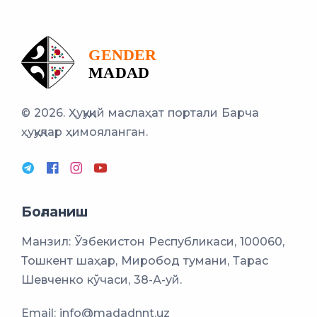
© 2026. Ҳуқуқий маслаҳат портали
Барча
ҳуқуқлар ҳимояланган.
Боғланиш
Манзил: Ўзбекистон Республикаси, 100060,
Тошкент шаҳар, Миробод тумани, Тарас
Шевченко кўчаси, 38-А-уй.
Email:
info@madadnnt.uz