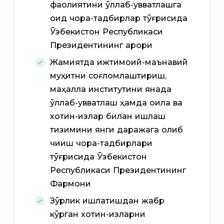
фаолиятини қўллаб-қувватлашга
оид чора-тадбирлар тўғрисида
Ўзбекистон Республикаси
Президентининг қарори
Жамиятда ижтимоий-маънавий
муҳитни соғломлаштириш,
маҳалла институтини янада
қўллаб-қувватлаш ҳамда оила ва
хотин-қизлар билан ишлаш
тизимини янги даражага олиб
чиқиш чора-тадбирлари
тўғрисида Ўзбекистон
Республикаси Президентининг
Фармони
Зўрлик ишлатишдан жабр
кўрган хотин-қизларни