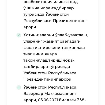
реабилитация қилишга оид
қўшимча чора-тадбирлар
тўғрисида Ўзбекистон
Республикаси Президентининг
қарори
Хотин-қизларни қўллаб-қувватлаш,
уларнинг жамият ҳаётидаги
фаол иштирокини таъминлаш
тизимини янада
такомиллаштириш чора-
тадбирлари тўғрисида
Ўзбекистон Республикаси
Президентининг қарори
Ўзбекистон Республикаси
Вазирлар Маҳкамасининг
қарори, 03.06.2021 йилдаги 338-