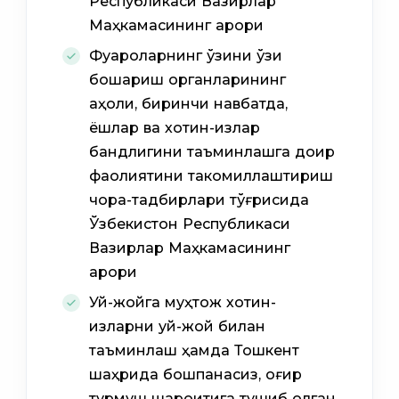
Республикаси Вазирлар
Маҳкамасининг қарори
Фуқароларнинг ўзини ўзи
бошқариш органларининг
аҳоли, биринчи навбатда,
ёшлар ва хотин-қизлар
бандлигини таъминлашга доир
фаолиятини такомиллаштириш
чора-тадбирлари тўғрисида
Ўзбекистон Республикаси
Вазирлар Маҳкамасининг
қарори
Уй-жойга муҳтож хотин-
қизларни уй-жой билан
таъминлаш ҳамда Тошкент
шаҳрида бошпанасиз, оғир
турмуш шароитига тушиб қолган