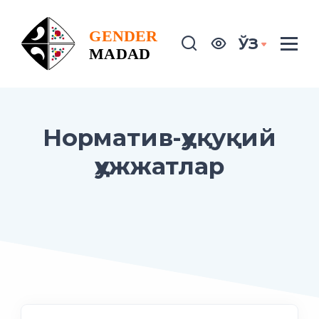
ЎЗ
Норматив-ҳуқуқий
ҳужжатлар