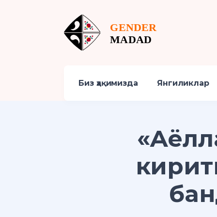
Биз ҳақимизда
Янгиликлар
«Аёлл
кирит
бан