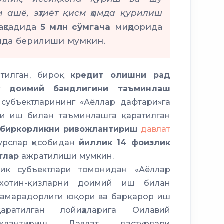
 ашё, эҳтиёт қисм ҳамда қурилиш
лгача бўлган
7
ақсадида
5 млн сўмгача
миқдорида
да берилиши мумкин.
итилган, бироқ
кредит олишни рад
нг
доимий бандлигини таъминлаш
субъектларининг «Аёллар дафтари»га
ни иш билан таъминлашга қаратилган
дбиркорликни ривожлантириш
давлат
урслар ҳисобидан
йиллик 14 фоизлик
тлар
ажратилиши мумкин.
ик субъектлари томонидан «Аёллар
 хотин-қизларни доимий иш билан
самарадорлиги юқори ва барқарор иш
ратилган лойиҳаларига Оилавий
ожлантириш Давлат дастурлари