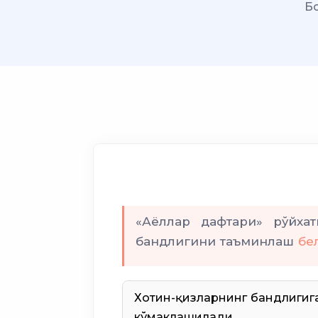
Б
«Аёллар дафтари» рўйхат
бандлигини таъминлаш
бе
Хотин-қизларнинг бандлигиг
кўмаклашилади