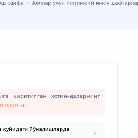
ош саҳифа
Аёллар учун ижтимоий ҳимоя дафтарла
ига киритилган хотин-қизларнинг
лгиланган
а қуйидаги йўналишларда