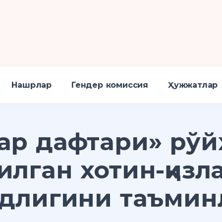
Нашрлар
Гендер комиссия
Ҳужжатлар
ар дафтари» рўй
илган хотин-қизл
длигини таъми