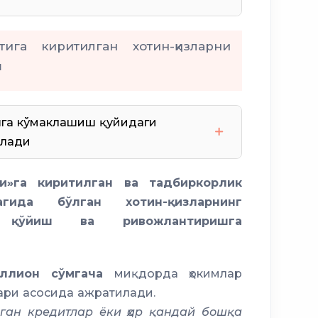
тига киритилган хотин-қизларни
ш
шга кўмаклашиш қуйидаги
илади
си
Халқ банки
и»га киритилган ва тадбиркорлик
таби
Тадбиркор аёл
гида бўлган хотин-қизларнинг
манд
а қўйиш ва ривожлантиришга
ллион сўмгача
миқдорда ҳокимлар
ари асосида ажратилади.
ган кредитлар ёки ҳар қандай бошқа