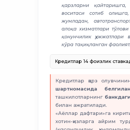
қарзларни қайтаришга, 
Микрокредитбанк
воситаси сотиб олишга
банки
жумладан, автотранспор
алоқа хизматлари тўлови
қонунчилик ҳужжатлари 
кўра тақиқланган фаолия
Кредитлар 14 фоизлик ставка
Кредитлар қарз олувчини
3 ойдан 6 о
шартномасида белгилан
йилгача
ташкилотларнинг
банкдаги
билан ажратилади.
«Аёллар дафтари»га кирит
3 йи
хотин-қизларга айрим т
(
касаначилик, ҳунарман