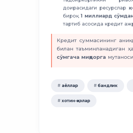
доирасидаги ресурслар ҳ
бироқ
1 миллиард сўмдан
тартиб асосида кредит аж
Кредит суммасининг аниқ
билан таъминланадиган ҳа
сўмгача миқдорга
мутаноси
аёллар
бандлик
хотин-қизлар