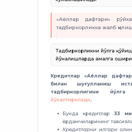
«Аёллар дафтари» рўйха
тадбиркорликка жалб қили
Тадбиркорликни йўлга қўйи
йўналишларда амалга ошир
Савдо-саноат палата
Кредитлар «Аёллар дафтар
мак
билан шуғулланиш иста
Ҳунар
тадбиркорлигини йўлг
йўналтирилади
.
Бунда кредитлар
33 ми
Аёллар дафтари
ёрдамчиларининг тавсиял
Кредитларни илгари олин