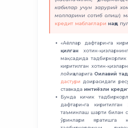
кабилар учун зарурий хом
3 йи
молларини сотиб олиш
) м
йилгача
кредит маблағлари
нақд
пул
«Аёллар дафтари»га кир
қилган
хотин-қизларни
мақсадида тадбиркорлик 
киритилган хотин-қизлар
лойиҳаларига
Оилавий та
дастури
доирасидаги рес
ставкада
имтиёзли креди
Бунда кичик тадбиркорл
дафтари»га киритилган
таъминлаш шарти билан 
ўринлари яратишга қа
тадбиркорликни рив