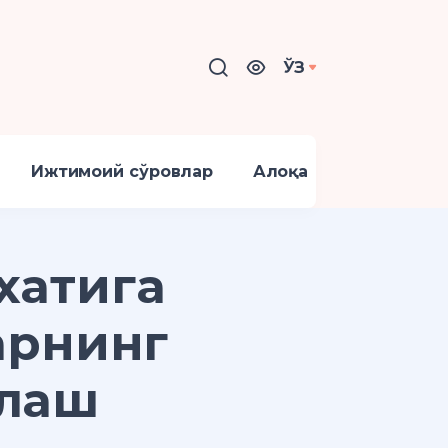
ЎЗ
Ижтимоий сўровлар
Алоқа
хатига
арнинг
нлаш