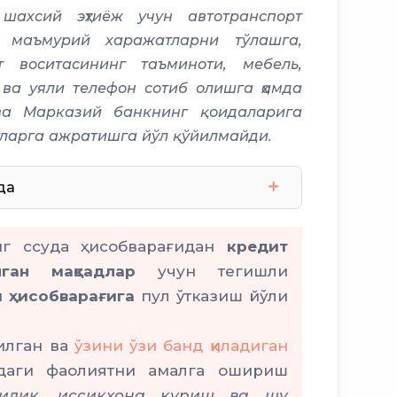
шахсий эҳтиёж учун автотранспорт
Агробанк
Халқ
, маъмурий харажатларни тўлашга,
т воситасининг таъминоти, мебель,
 ва уяли телефон сотиб олишга ҳамда
ва Марказий банкнинг қоидаларига
тларга ажратишга йўл қўйилмайди.
да
нг ссуда ҳисобварағидан
кредит
йгача
3
ган мақсадлар
учун тегишли
 ҳисобварағига
пул ўтказиш йўли
1 йилгача
илган ва
ўзини ўзи банд қиладиган
лгача
урдаги фаолиятни амалга ошириш
дчилик, иссиқхона қуриш ва шу