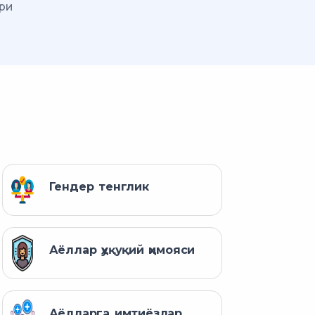
ри
Гендер тенглик
Аёллар ҳуқуқий ҳимояси
Аёлларга имтиёзлар