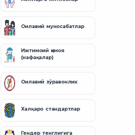
Оилавий муносабатлар
Ижтимоий ҳимоя
(нафақалар)
Оилавий зўравонлик
Халқаро стандартлар
Гендер тенглигига