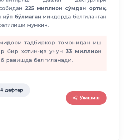
исобидан
225 миллион сўмдан ортиқ
,
 кўп бўлмаган
миқдорда белгиланган
ратилиши мумкин.
 миқдори тадбиркор томонидан иш
р бир хотин-қиз учун
33 миллион
б равишда белгиланади.
дафтар
Улашиш