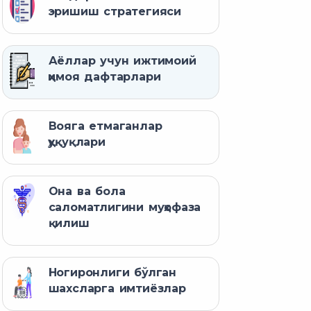
эришиш стратегияси
Аёллар учун ижтимоий
ҳимоя дафтарлари
Вояга етмаганлар
ҳуқуқлари
Она ва бола
саломатлигини муҳофаза
қилиш
Ногиронлиги бўлган
шахсларга имтиёзлар