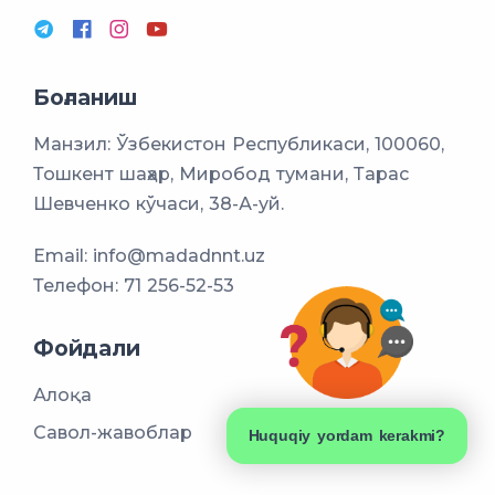
Боғланиш
Манзил: Ўзбекистон Республикаси, 100060,
Тошкент шаҳар, Миробод тумани, Тарас
Шевченко кўчаси, 38-А-уй.
Email:
info@madadnnt.uz
Телефон:
71 256-52-53
Фойдали
Алоқа
Савол-жавоблар
Huquqiy yordam kerakmi?