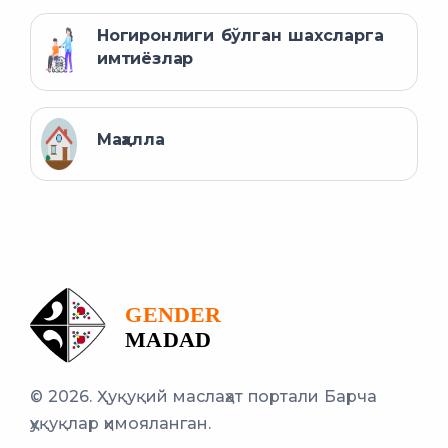
Ногиронлиги бўлган шахсларга
имтиёзлар
Маҳалла
© 2026. Ҳуқуқий маслаҳат портали
Барча
ҳуқуқлар ҳимояланган.