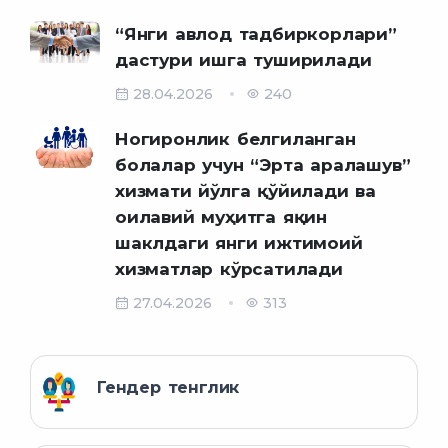
“Янги авлод тадбиркорлари”
дастури ишга туширилади
28.04.2026
240
Ногиронлик белгиланган
болалар учун “Эрта аралашув”
хизмати йўлга қўйилади ва
оилавий муҳитга яқин
шаклдаги янги ижтимоий
хизматлар кўрсатилади
27.04.2026
313
Гендер тенглик