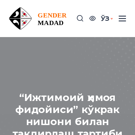
ЎЗ
“Ижтимоий ҳимоя
фидойиси” кўкрак
нишони билан
тақдирлаш тартиби