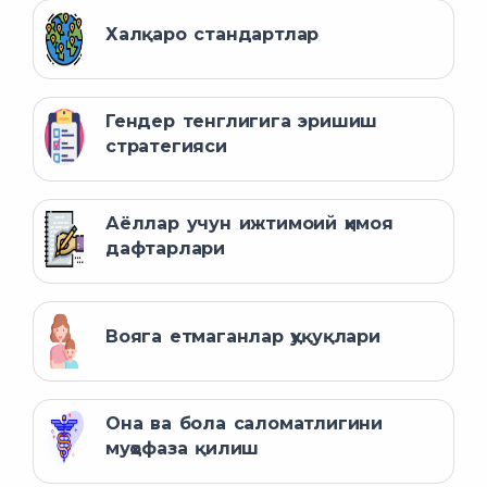
Халқаро стандартлар
Гендер тенглигига эришиш
стратегияси
Аёллар учун ижтимоий ҳимоя
дафтарлари
Вояга етмаганлар ҳуқуқлари
Она ва бола саломатлигини
муҳофаза қилиш