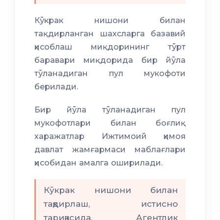
Кўкрак нишони билан
тақдирланган шахсларга базавий
ҳисоблаш миқдорининг тўрт
баравари миқдорида бир йўла
тўланадиган пул мукофоти
берилади.
Бир йўла тўланадиган пул
мукофотлари билан боғлиқ
харажатлар Ижтимоий ҳимоя
давлат жамғармаси маблағлари
ҳисобидан амалга оширилади.
Кўкрак нишони билан
тақдирлаш, истисно
тариқасида, Агентлик