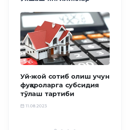
Иж
Уй-жой сотиб олиш учун
му
фуқароларга субсидия
фу
тўлаш тартиби
ма
ёр
11.08.2023
27