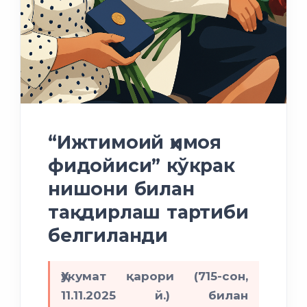
“Ижтимоий ҳимоя
фидойиси” кўкрак
нишони билан
тақдирлаш тартиби
белгиланди
Ҳукумат қарори (715-сон,
11.11.2025 й.) билан