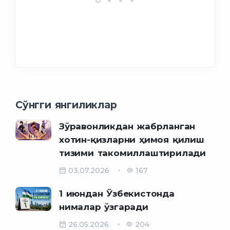
Сўнгги янгиликлар
Зўравонликдан жабрланган
хотин-қизларни ҳимоя қилиш
тизими такомиллаштирилади
03.07.2026
167
1 июндан Ўзбекистонда
нималар ўзгаради
26.05.2026
204