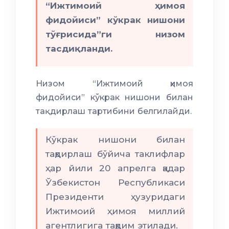
“Ижтимоий ҳимоя
фидойиси” кўкрак нишони
тўғрисида”ги низом
тасдиқланди.
Низом “Ижтимоий ҳимоя
фидойиси” кўкрак нишони билан
тақдирлаш тартибини белгилайди.
Кўкрак нишони билан
тақдирлаш бўйича таклифлар
ҳар йили 20 апрелга қадар
Ўзбекистон Республикаси
Президенти ҳузуридаги
Ижтимоий ҳимоя миллий
агентлигига тақдим этилади.