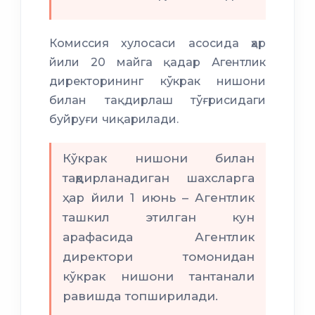
Комиссия хулосаси асосида ҳар
йили 20 майга қадар Агентлик
директорининг кўкрак нишони
билан тақдирлаш тўғрисидаги
буйруғи чиқарилади.
Кўкрак нишони билан
тақдирланадиган шахсларга
ҳар йили 1 июнь – Агентлик
ташкил этилган кун
арафасида Агентлик
директори томонидан
кўкрак нишони тантанали
равишда топширилади.