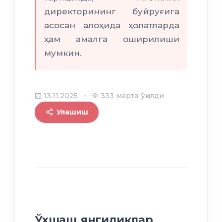
директорининг буйруғига
асосан алоҳида ҳолатларда
ҳам амалга оширилиши
мумкин.
13.11.2025
333 марта ўқилди
Улашиш
Ўхшаш янгиликлар