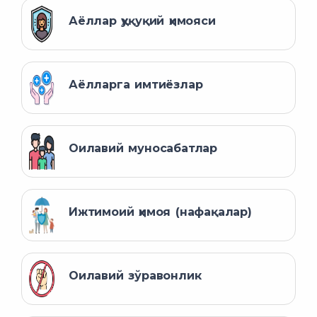
Аёллар ҳуқуқий ҳимояси
Аёлларга имтиёзлар
Оилавий муносабатлар
Ижтимоий ҳимоя (нафақалар)
Оилавий зўравонлик