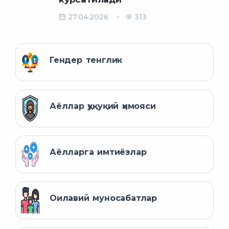
27.04.2026
313
Гендер тенглик
Аёллар ҳуқуқий ҳимояси
Аёлларга имтиёзлар
Оилавий муносабатлар