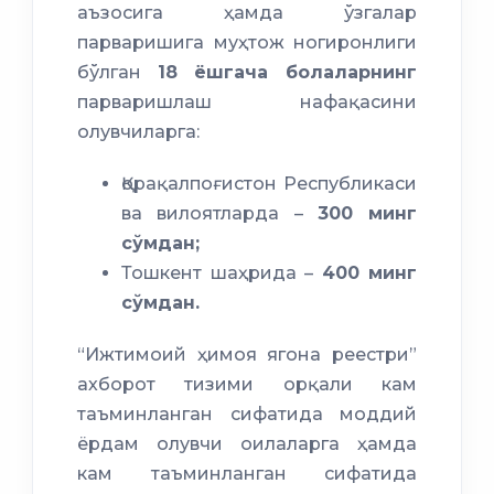
аъзосига ҳамда ўзгалар
парваришига муҳтож ногиронлиги
бўлган
18 ёшгача болаларнинг
парваришлаш нафақасини
олувчиларга:
Қорақалпоғистон Республикаси
ва вилоятларда –
300 минг
сўмдан;
Тошкент шаҳрида –
400 минг
сўмдан.
“Ижтимоий ҳимоя ягона реестри”
ахборот тизими орқали кам
таъминланган сифатида моддий
ёрдам олувчи оилаларга ҳамда
кам таъминланган сифатида