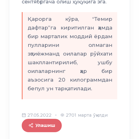
сентябргача олиш ҳуқуқига эга.
Қарорга кўра, “Темир
дафтар”га киритилган ҳамда
бир марталик моддий ёрдам
пулларини олмаган
эҳтиёжманд оилалар рўйхати
шакллантирилиб, ушбу
оилаларнинг ҳар бир
аъзосига 20 килограммдан
бепул ун тарқатилади.
27.05.2022
2701 марта ўқилди
Улашиш