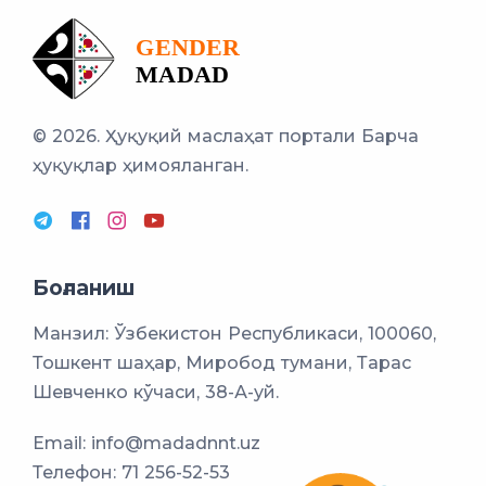
© 2026. Ҳуқуқий маслаҳат портали
Барча
ҳуқуқлар ҳимояланган.
Боғланиш
Манзил: Ўзбекистон Республикаси, 100060,
Тошкент шаҳар, Миробод тумани, Тарас
Шевченко кўчаси, 38-А-уй.
Email:
info@madadnnt.uz
Телефон:
71 256-52-53