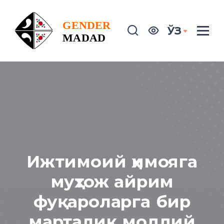
ЎЗ
Ижтимоий ҳимояга
муҳтож айрим
фуқароларга бир
марталик моддий