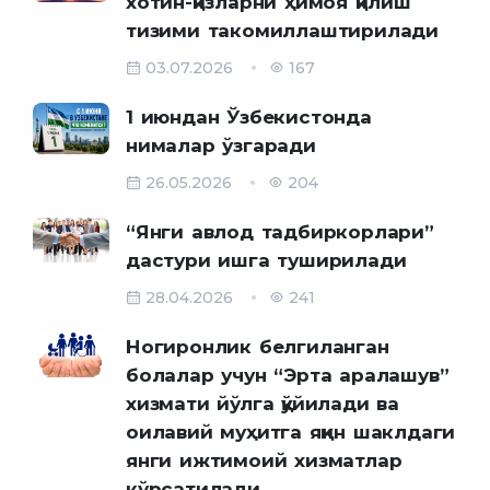
хотин-қизларни ҳимоя қилиш
тизими такомиллаштирилади
03.07.2026
167
1 июндан Ўзбекистонда
нималар ўзгаради
26.05.2026
204
“Янги авлод тадбиркорлари”
дастури ишга туширилади
28.04.2026
241
Ногиронлик белгиланган
болалар учун “Эрта аралашув”
хизмати йўлга қўйилади ва
оилавий муҳитга яқин шаклдаги
янги ижтимоий хизматлар
кўрсатилади