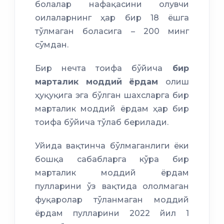
болалар нафақасини олувчи
оилаларнинг ҳар бир 18 ёшга
тўлмаган боласига – 200 минг
сўмдан.
Бир нечта тоифа бўйича
бир
марталик моддий ёрдам
олиш
ҳуқуқига эга бўлган шахсларга бир
марталик моддий ёрдам ҳар бир
тоифа бўйича тўлаб берилади.
Уйида вақтинча бўлмаганлиги ёки
бошқа сабабларга кўра бир
марталик моддий ёрдам
пулларини ўз вақтида ололмаган
фуқаролар тўланмаган моддий
ёрдам пулларини 2022 йил 1