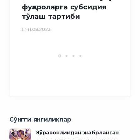
му
фуқароларга субсидия
фу
тўлаш тартиби
ма
ёр
11.08.2023
27
Сўнгги янгиликлар
Зўравонликдан жабрланган