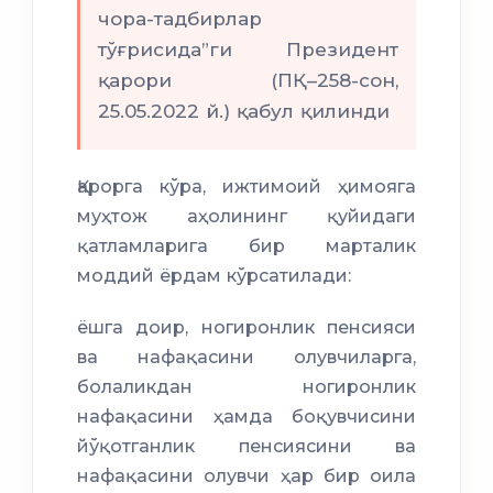
чора-тадбирлар
тўғрисида”ги Президент
қарори (ПҚ–258-сон,
25.05.2022 й.) қабул қилинди
Қарорга кўра, ижтимоий ҳимояга
муҳтож аҳолининг қуйидаги
қатламларига бир марталик
моддий ёрдам кўрсатилади:
ёшга доир, ногиронлик пенсияси
ва нафақасини олувчиларга,
болаликдан ногиронлик
нафақасини ҳамда боқувчисини
йўқотганлик пенсиясини ва
нафақасини олувчи ҳар бир оила