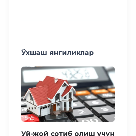
Ўхшаш янгиликлар
Иж
Уй-жой сотиб олиш учун