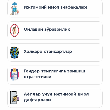
Ижтимоий ҳимоя (нафақалар)
Оилавий зўравонлик
Халқаро стандартлар
Гендер тенглигига эришиш
стратегияси
Аёллар учун ижтимоий ҳимоя
дафтарлари