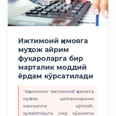
Ижтимоий ҳимояга
муҳтож айрим
фуқароларга бир
марталик моддий
ёрдам кўрсатилади
“Аҳолининг ижтимоий ҳимояга
муҳтож қатламларини
манзилли қўллаб-
қувватлашга оид қўшимча