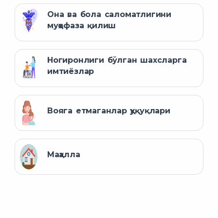
Она ва бола саломатлигини
муҳофаза қилиш
Ногиронлиги бўлган шахсларга
имтиёзлар
Вояга етмаганлар ҳуқуқлари
Маҳалла