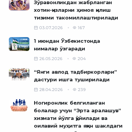
Зўравонликдан жабрланган
хотин-қизларни ҳимоя қилиш
тизими такомиллаштирилади
03.07.2026
167
1 июндан Ўзбекистонда
нималар ўзгаради
26.05.2026
204
“Янги авлод тадбиркорлари”
дастури ишга туширилади
28.04.2026
239
Ногиронлик белгиланган
болалар учун “Эрта аралашув”
хизмати йўлга қўйилади ва
оилавий муҳитга яқин шаклдаги