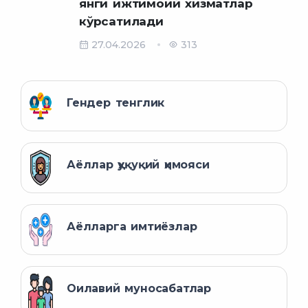
янги ижтимоий хизматлар
кўрсатилади
27.04.2026
313
Гендер тенглик
Аёллар ҳуқуқий ҳимояси
Аёлларга имтиёзлар
Оилавий муносабатлар