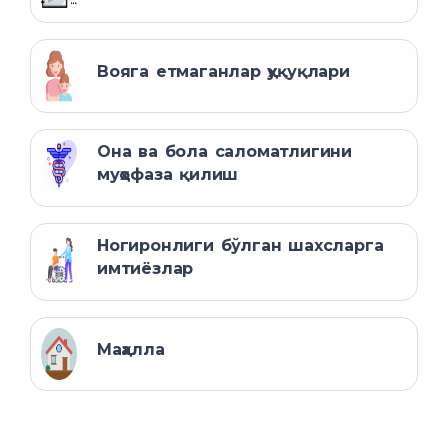
Вояга етмаганлар ҳуқуқлари
Она ва бола саломатлигини
муҳофаза қилиш
Ногиронлиги бўлган шахсларга
имтиёзлар
Маҳалла