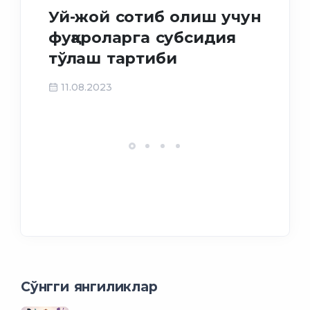
Иж
Уй-жой сотиб олиш учун
му
фуқароларга субсидия
фу
тўлаш тартиби
ма
ёр
11.08.2023
27
Сўнгги янгиликлар