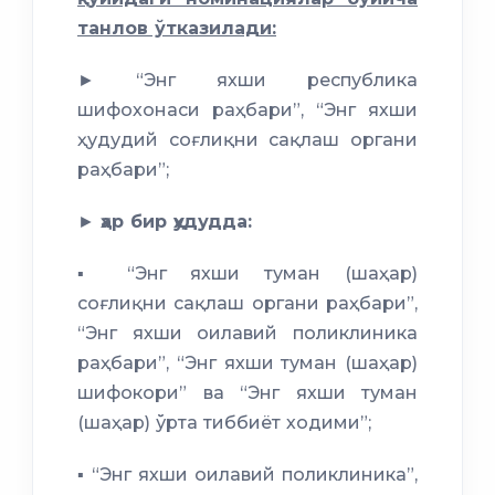
танлов ўтказилади:
► “Энг яхши республика
шифохонаси раҳбари”, “Энг яхши
ҳудудий соғлиқни сақлаш органи
раҳбари”;
►
ҳар бир ҳудудда:
▪️ “Энг яхши туман (шаҳар)
соғлиқни сақлаш органи раҳбари”,
“Энг яхши оилавий поликлиника
раҳбари”, “Энг яхши туман (шаҳар)
шифокори” ва “Энг яхши туман
(шаҳар) ўрта тиббиёт ходими”;
▪️ “Энг яхши оилавий поликлиника”,