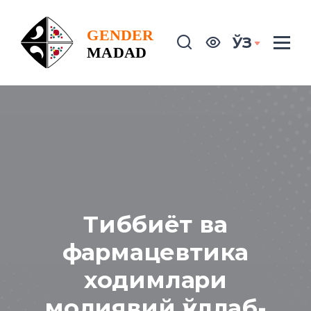
ЎЗ
Тиббиёт ва
фармацевтика
ходимлари
молиявий қўллаб-