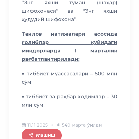
“Энг яхши туман (шаҳар)
шифохонаси” ва “Энг яхши
ҳудудий шифохона”.
Танлов натижалари асосида
ғолиблар қуйидаги
миқдорларда 1 марталик
рағбатлантирилади:
♦ тиббиёт муассасалари – 500 млн
сўм;
♦ тиббиёт ва раҳбар ходимлар – 30
млн сўм.
11.11.2025
540 марта ўқилди
Улашиш