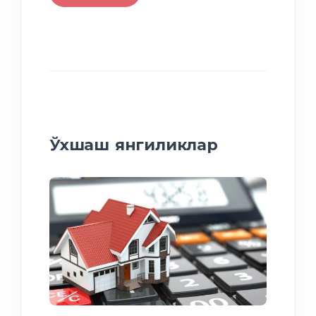
Ўхшаш янгиликлар