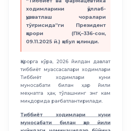
“Тиббиёт ва фармацевтика
ходимларини қўллаб-
қувватлаш чоралари
тўғрисида”ги Президент
қарори (ПҚ–336-сон,
09.11.2025 й.) қабул қилинди.
Қарорга кўра, 2026 йилдан давлат
тиббиёт муассасалари ходимлари
Тиббиёт ходимлари куни
муносабати билан ҳар йили
меҳнатга ҳақ тўлашнинг энг кам
миқдорида рағбатлантирилади.
Тиббиёт ходимлари куни
муносабати билан ҳар йили
қуйидаги номинациялар бўйича