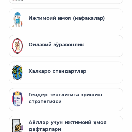
Ижтимоий ҳимоя (нафақалар)
Оилавий зўравонлик
Халқаро стандартлар
Гендер тенглигига эришиш
стратегияси
Аёллар учун ижтимоий ҳимоя
дафтарлари