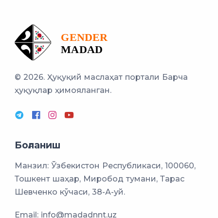
© 2026. Ҳуқуқий маслаҳат портали
Барча
ҳуқуқлар ҳимояланган.
Боғланиш
Манзил: Ўзбекистон Республикаси, 100060,
Тошкент шаҳар, Миробод тумани, Тарас
Шевченко кўчаси, 38-А-уй.
Email:
info@madadnnt.uz