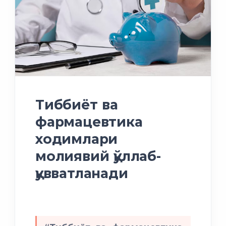
Тиббиёт ва
фармацевтика
ходимлари
молиявий қўллаб-
қувватланади