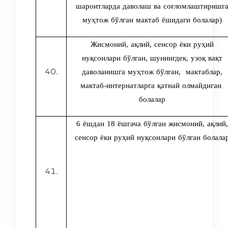
шароитларда даволаш ва соғломлаштиришг
муҳтож бўлган мактаб ёшидаги болалар)
Жисмоний, ақлий, сенсор ёки руҳий
нуқсонлари бўлган, шунингдек, узоқ вақт
даволанишга муҳтож бўлган, мактаблар,
мактаб-интернатларга қатнай олмайдиган
болалар
6 ёшдан 18 ёшгача бўлган жисмоний, ақлий,
сенсор ёки руҳий нуқсонлари бўлган болала