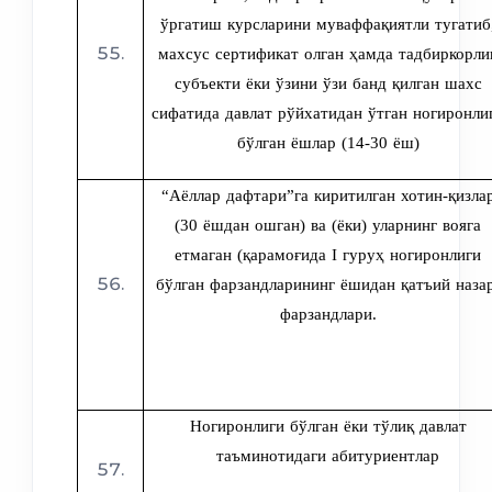
ўргатиш курсларини муваффақиятли тугатиб
махсус сертификат олган ҳамда тадбиркорли
субъекти ёки ўзини ўзи банд қилган шахс
сифатида давлат рўйхатидан ўтган ногиронли
бўлган ёшлар (14-30 ёш)
“Аёллар дафтари”га киритилган хотин-қизла
(30 ёшдан ошган) ва (ёки) уларнинг вояга
етмаган (қарамоғида I гуруҳ ногиронлиги
бўлган фарзандларининг ёшидан қатъий наза
фарзандлари.
Ногиронлиги бўлган ёки тўлиқ давлат
таъминотидаги абитуриентлар