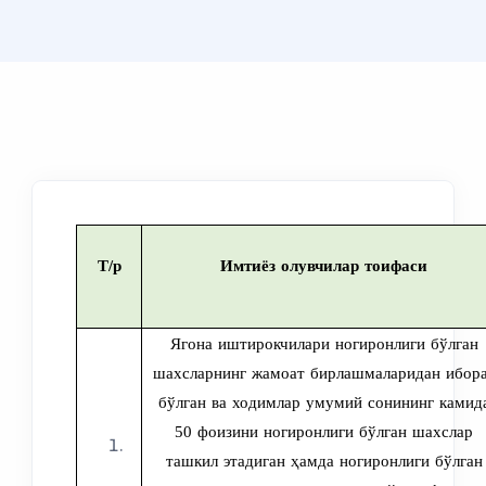
Т/р
Имтиёз олувчилар
тоифаси
Ягона иштирокчилари ногиронлиги бўлган
шахсларнинг жамоат бирлашмаларидан ибор
бўлган ва ходимлар умумий сонининг камид
50 фоизини ногиронлиги бўлган шахслар
ташкил этадиган ҳамда ногиронлиги бўлган