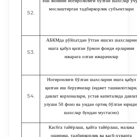
Иш жойини ногиролнлиги бўлган шахслар уч
мослаштирган тадбиркорлик субъектлари
АБКМда рўйхатдан ўтган ишсиз шахсларни
ишга қабул қилган ўрмон фонди ерларини
ижарага олган ижарачилар
Ногиронлиги бўлган шахсларни ишга қабул
қилган иш берувчилар (юджет ташкилотлари
давлат корхоналари, устав капиталида давла
улуши 50 фоиз ва ундан ортиқ бўлган юриди
шахслар бундан мустасно)
Касбга тайёрлаш, қайта тайёрлаш, малака
ошириш, тадбиркорлик ва касб-ҳунарга