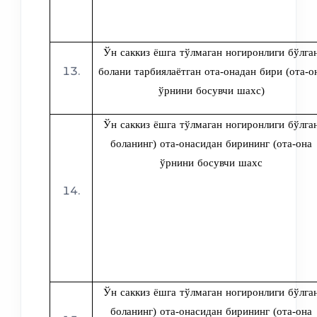
Ўн саккиз ёшга тўлмаган ногиронлиги бўлга
болани тарбиялаётган ота-онадан бири (ота-о
ўрнини босувчи шахс)
Ўн саккиз ёшга тўлмаган ногиронлиги бўлга
боланинг) ота-онасидан бирининг (ота-она
ўрнини босувчи шахс
Ўн саккиз ёшга тўлмаган ногиронлиги бўлга
боланинг) ота-онасидан бирининг (ота-она