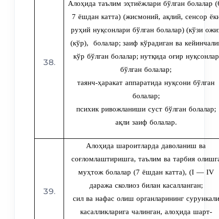
Алоҳида таълим эҳтиёжлари бўлган болалар (
7 ёшдан катта) (жисмоний, ақлий, сенсор ёк
руҳий нуқсонлари бўлган болалар)
(кўзи ожи
(кўр), болалар;
заиф кўрадиган ва кейинчали
кўр бўлган болалар;
нутқида оғир нуқсонлар
бўлган болалар;
таянч-ҳаракат аппаратида нуқсони бўлган
болалар;
психик ривожланиши суст бўлган болалар;
ақли заиф болалар.
Алоҳида шароитларда даволаниш ва
соғломлаштиришга, таълим ва тарбия олишг
муҳтож болалар (7 ёшдан катта), (I — IV
даража сколиоз билан касалланган;
сил ва нафас олиш органларининг сурункал
касалликларига чалинган, алоҳида шарт-