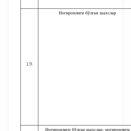
Ногиронлиги бўлган шахслар
Ногиронлиги бўлган шахслар, ногиронлиги