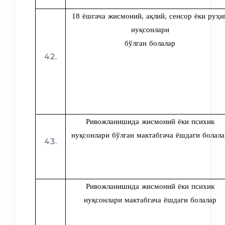
18 ёшгача жисмоний, ақлий, сенсор ёки руҳи
нуқсонлари
бўлган болалар
Ривожланишида жисмоний ёки психик
нуқсонлари бўлган мактабгача ёшдаги болала
Ривожланишида жисмоний ёки психик
нуқсонлари мактабгача ёшдаги болалар