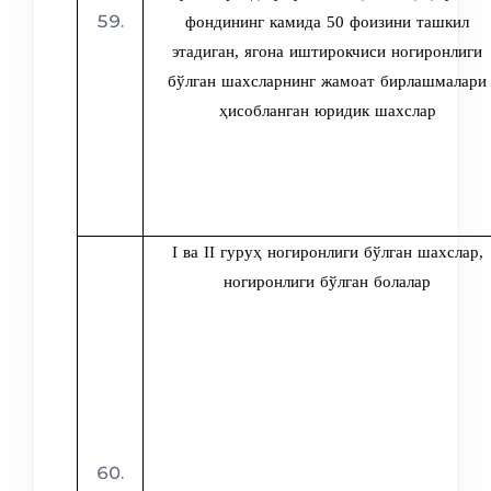
фондининг камида 50 фоизини ташкил
этадиган, ягона иштирокчиси ногиронлиги
бўлган шахсларнинг жамоат бирлашмалари
ҳисобланган юридик шахслар
I ва II гуруҳ ногиронлиги бўлган шахслар,
ногиронлиги бўлган болалар