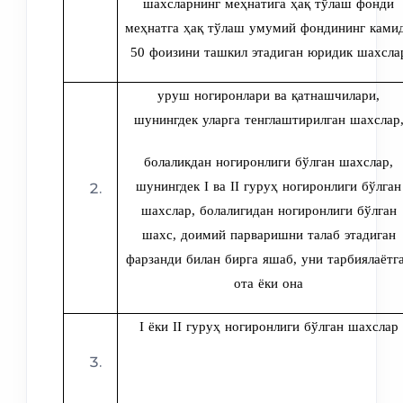
шахсларнинг меҳнатига ҳақ тўлаш фонди
меҳнатга ҳақ тўлаш умумий фондининг ками
50 фоизини ташкил этадиган юридик шахсла
уруш ногиронлари ва қатнашчилари,
шунингдек уларга тенглаштирилган шахслар
болаликдан ногиронлиги бўлган шахслар,
шунингдек I ва II гуруҳ ногиронлиги бўлган
шахслар, болалигидан ногиронлиги бўлган
шахс, доимий парваришни талаб этадиган
фарзанди билан бирга яшаб, уни тарбиялаётг
ота ёки она
I ёки II гуруҳ ногиронлиги бўлган шахслар