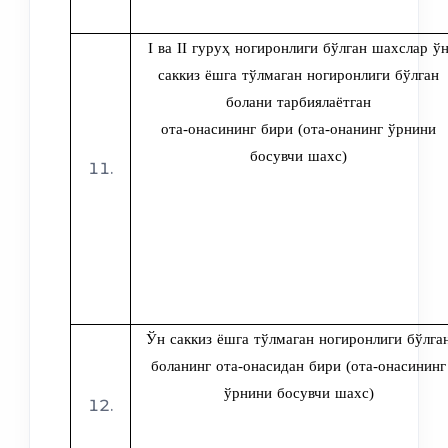
I ва II гуруҳ ногиронлиги бўлган шахслар ў
саккиз ёшга тўлмаган ногиронлиги бўлган
болани тарбиялаётган
ота-онасининг бири (ота-онанинг ўрнини
босувчи шахс)
Ўн саккиз ёшга тўлмаган ногиронлиги бўлга
боланинг ота-онасидан бири (ота-онасининг
ўрнини босувчи шахс)