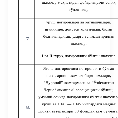
шахслар меҳнатидан фойдаланувчи солиқ
тўловчилар
уруш ногиронлари ва қатнашчилари,
шунингдек доираси қонунчилик билан
белгиланадиган, уларга тенглаштирилган
шахслар
,
I ва II гуруҳ ногиронлиги бўлган шахслар
Ягона иштирокчиси ногиронлиги бўлган
шахсларнинг жамоат бирлашмалари,
“Нуроний” жамғармаси ва “Ўзбекистон
Чернобилчилари” ассоциацияси бўлган,
умумий сонида ногиронлиги бўлган шахслар
уруш ва 1941 — 1945 йиллардаги меҳнат
фронти ветеранлари 50 фоиздан кам бўлмага