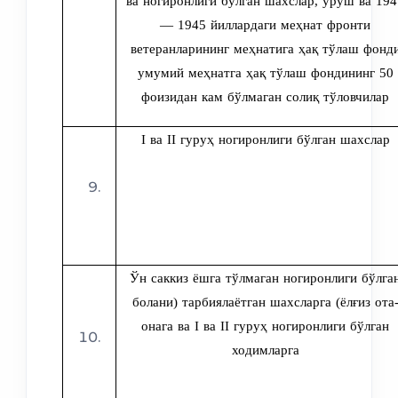
ва ногиронлиги бўлган шахслар, уруш ва 194
— 1945 йиллардаги меҳнат фронти
ветеранларининг меҳнатига ҳақ тўлаш фонд
умумий меҳнатга ҳақ тўлаш фондининг 50
фоизидан кам бўлмаган солиқ тўловчилар
I ва II гуруҳ ногиронлиги бўлган шахслар
Ўн саккиз ёшга тўлмаган ногиронлиги бўлга
болани) тарбиялаётган шахсларга (ёлғиз ота
онага ва I ва II гуруҳ ногиронлиги бўлган
ходимларга