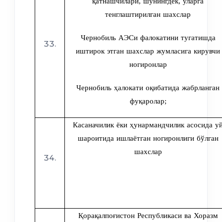
қатнашчилари, шунингдек, уларга
тенглаштирилган шахслар
Чернобиль АЭСи фалокатини тугатишда
иштирок этган шахслар жумласига кирувчи
ногиронлар
Чернобиль ҳалокати оқибатида жабрланган
фуқаролар;
Касаначилик ёки ҳунармандчилик асосида у
шароитида ишлаётган ногиронлиги бўлган
шахслар
Қорақалпоғистон Республикаси ва Хоразм