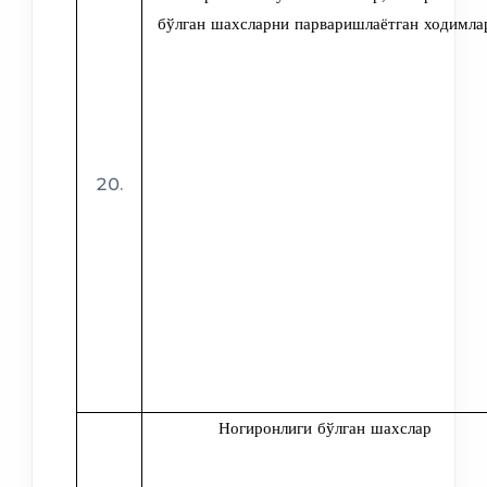
бўлган шахсларни парваришлаётган ходимла
Ногиронлиги бўлган шахслар