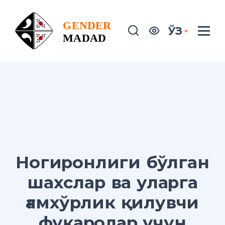
ЎЗ
Ногиронлиги бўлган
шахслар ва уларга
ғамхўрлик қилувчи
фуқаролар учун