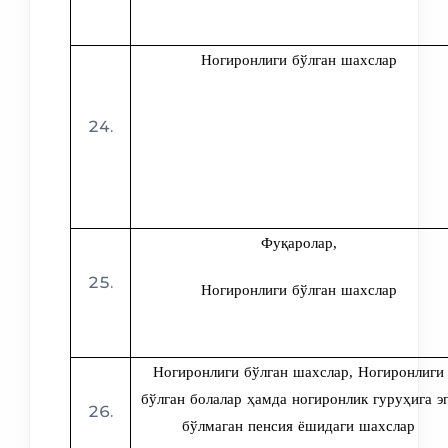
Ногиронлиги бўлган шахслар
Фуқаролар,
Ногиронлиги бўлган шахслар
Ногиронлиги бўлган шахслар, Ногиронлиги
бўлган болалар ҳамда ногиронлик гуруҳига э
бўлмаган пенсия ёшидаги шахслар