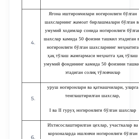
Ягона иштирокчилари ногиронлиги бўлган
шахсларнинг жамоат бирлашмалари бўлган в
умумий ходимлар сонида ногиронлиги бўлга
шахслар камида 50 фоизни ташкил этадиган 
ногиронлиги бўлган шахсларнинг меҳнатига
ҳақ тўлаш жамғармаси меҳнатга ҳақ тўлаш
умумий фондининг камида 50 фоизини ташк
этадиган солиқ тўловчилар
уруш ногиронлари ва қатнашчилари, уларга
тенглаштирилган шахслар
,
I ва II гуруҳ ногиронлиги бўлган шахслар
Ихтисослаштирилган цехлар, участкалар ва
корхоналарда ишловчи ногиронлиги бўлган