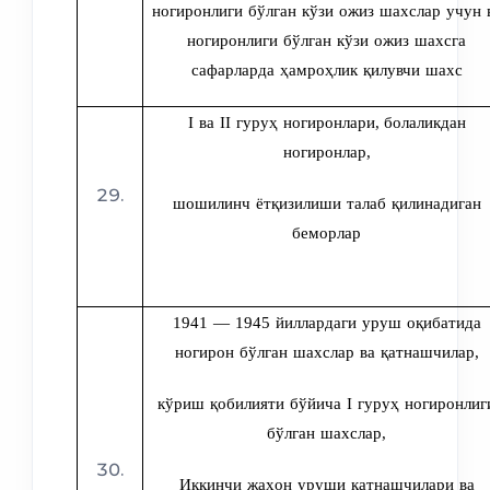
ногиронлиги бўлган кўзи ожиз шахслар учун 
ногиронлиги бўлган кўзи ожиз шахсга
сафарларда ҳамроҳлик қилувчи шахс
I ва II гуруҳ ногиронлари
,
б
олаликдан
ногиронлар
,
шошилинч ётқизилиши талаб қилинадиган
беморлар
1941 — 1945 йиллардаги уруш оқибатида
ногирон бўлган шахслар ва қатнашчилар
,
кўриш қобилияти бўйича I гуруҳ ногиронлиг
бўлган шахслар,
Иккинчи жаҳон уруши қатнашчилари ва