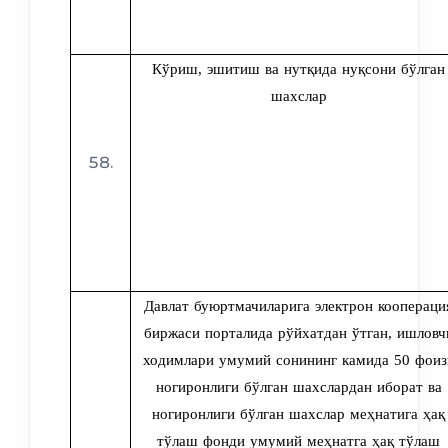
Кўриш, эшитиш ва нутқида нуқсони бўлган
шахслар
Давлат буюртмачиларига электрон коопераци
биржаси порталида рўйхатдан ўтган, ишловч
ходимлари умумий сонининг камида 50 фоиз
ногиронлиги бўлган шахслардан иборат ва
ногиронлиги бўлган шахслар меҳнатига ҳақ
тўлаш фонди умумий меҳнатга ҳақ тўлаш