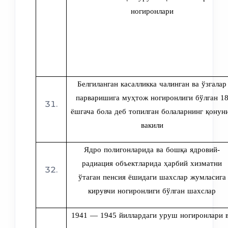
ногиронлари
Белгиланган касалликка чалинган ва ўзгалар
парваришига муҳтож ногиронлиги бўлган 1
ёшгача бола деб топилган болаларнинг қонун
вакили
Ядро полигонларида ва бошқа ядровий-
радиация объектларида ҳарбий хизматни
ўтаган пенсия ёшидаги шахслар жумласига
кирувчи ногиронлиги бўлган шахслар
1941 — 1945 йиллардаги уруш ногиронлари 