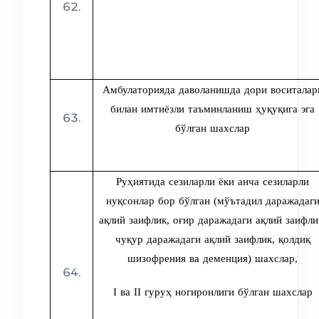
Амбулаторияда даволанишда дори воситалар
билан имтиёзли таъминланиш ҳуқуқига эга
бўлган шахслар
Руҳиятида сезиларли ёки анча сезиларли
нуқсонлар бор бўлган (мўътадил даражадаг
ақлий заифлик, оғир даражадаги ақлий заифли
чуқур даражадаги ақлий заифлик, қолдиқ
шизофрения ва деменция) шахслар
,
I ва II гуруҳ ногиронлиги бўлган шахслар