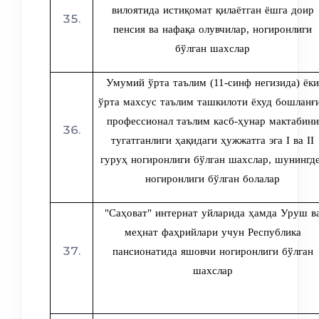
вилоятида истиқомат қилаётган ёшга доир
пенсия ва нафақа олувчилар, ногиронлиги
бўлган шахслар
Умумий ўрта таълим (11-синф негизида) ёки
ўрта махсус таълим ташкилоти ёхуд бошланғ
профессионал таълим касб-ҳунар мактабини
тугатганлиги ҳақидаги ҳужжатга эга I ва II
гуруҳ ногиронлиги бўлган шахслар, шунингд
ногиронлиги бўлган болалар
"Саҳоват" интернат уйларида ҳамда Уруш в
меҳнат фаҳрийлари учун Республика
пансионатида яшовчи ногиронлиги бўлган
шахслар