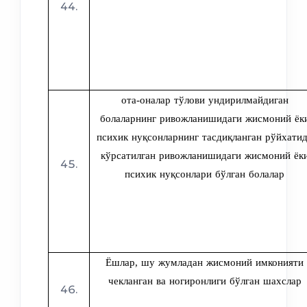
ота-оналар тўлови ундирилмайдиган
болаларнинг ривожланишидаги жисмоний ёк
психик нуқсонларнинг тасдиқланган рўйхати
кўрсатилган ривожланишидаги жисмоний ёк
психик нуқсонлари бўлган болалар
Ёшлар, шу жумладан жисмоний имконияти
чекланган ва ногиронлиги бўлган шахслар