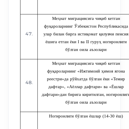
Меҳнат миграциясига чиқиб кетган
фуқароларнинг Ўзбекистон Республикасида
улар билан бирга истиқомат қилувчи пенсия
ёшига етган ёки I ва II гуруҳ ногиронлиги
бўлган оила аъзолари
Меҳнат миграциясига чиқиб кетган
фуқароларнинг «Ижтимоий ҳимоя ягона
реестри»да рўйхатда бўлган ёки «Темир
дафтар», «Аёллар дафтари» ва «Ёшлар
дафтари»дан бирига киритилган, ногиронлиг
бўлган оила аъзолари
Ногиронлиги бўлган ёшлар (14-30 ёш)