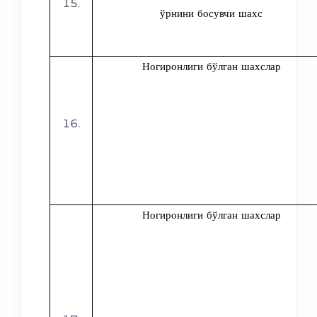
ўрнини босувчи шахс
Ногиронлиги бўлган шахслар
Ногиронлиги бўлган шахслар