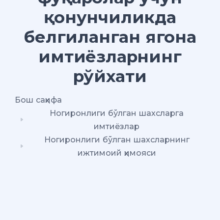
қонунчиликда
белгиланган ягона
имтиёзларнинг
рўйхати
Бош саҳифа
Ногиронлиги бўлган шахсларга
имтиёзлар
Ногиронлиги бўлган шахсларнинг
ижтимоий ҳимояси