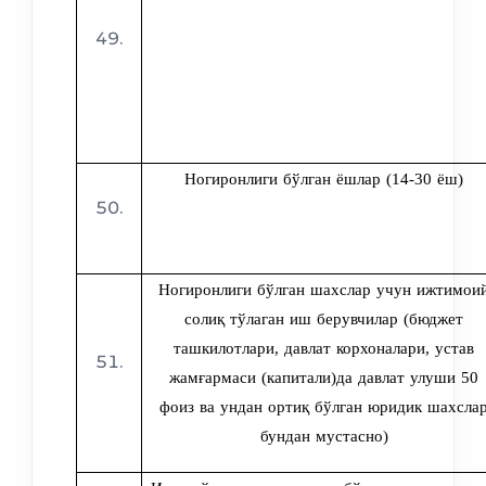
Ногиронлиги бўлган ёшлар (14-30 ёш)
Ногиронлиги бўлган шахслар учун ижтимои
солиқ тўлаган иш берувчилар (бюджет
ташкилотлари, давлат корхоналари, устав
жамғармаси (капитали)да давлат улуши 50
фоиз ва ундан ортиқ бўлган юридик шахсла
бундан мустасно)