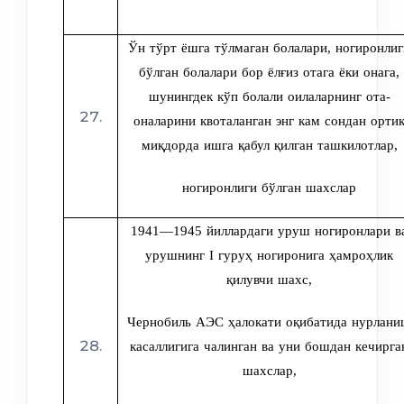
Ўн тўрт ёшга тўлмаган болалари, ногиронлиг
бўлган болалари бор ёлғиз отага ёки онага,
шунингдек кўп болали оилаларнинг ота-
оналарини квоталанган энг кам сондан орти
миқдорда ишга қабул қилган ташкилотлар
,
ногиронлиги бўлган шахслар
1941—1945 йиллардаги уруш ногиронлари в
урушнинг I гуруҳ ногиронига ҳамроҳлик
қилувчи шахс
,
Чернобиль АЭС ҳалокати оқибатида нурлан
касаллигига чалинган ва уни бошдан кечирга
шахслар,