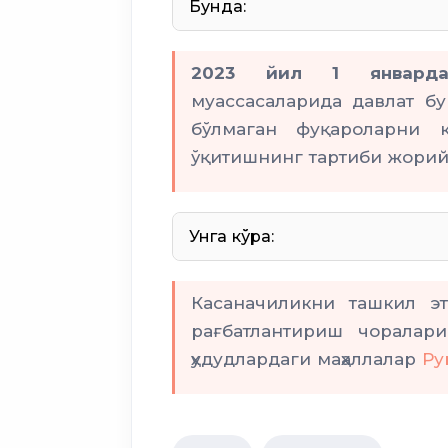
Бунда:
мониторинг
2023 йил 1 январда
ҳокими ё
муассасаларида давлат б
бўлмаган фуқароларни к
ўқитишнинг тартиби жорий
тадбиркорларни аниқла
рўйхатини шак
Унга кўра:
Ишга марҳамат
Касаначиликни ташкил эт
шакллантиради
рағбатлантириш чоралар
ҳудудлардаги маҳаллалар
Ру
давлат жамғармаси
малакани баҳолаш марк
Ишга марҳамат
малака сер