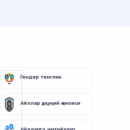
Гендер тенглик
Аёллар ҳуқуқий ҳимояси
Аёлларга имтиёзлар