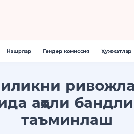
Нашрлар
Гендер комиссия
Ҳужжатлар
чиликни ривожл
ида аҳоли бандл
таъминлаш