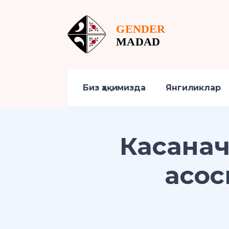
Биз ҳақимизда
Янгиликлар
Касана
асос