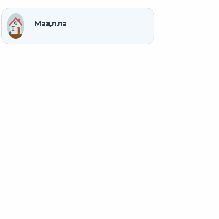
Маҳалла