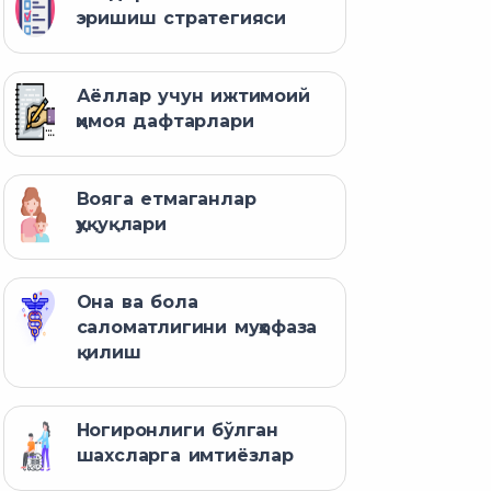
эришиш стратегияси
Аёллар учун ижтимоий
ҳимоя дафтарлари
Вояга етмаганлар
ҳуқуқлари
Она ва бола
саломатлигини муҳофаза
қилиш
Ногиронлиги бўлган
шахсларга имтиёзлар