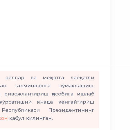
, аёллар ва меҳнатга лаёқатли
ан таъминлашга кўмаклашиш,
и ривожлантириш ҳисобига ишлаб
кўрсатишни янада кенгайтириш
Республикаси Президентининг
сон
қабул қилинган.