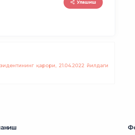
Улашиш
лган фуқароларга
субсидиялар берилади
зидентининг қарори, 21.04.2022 йилдаги
ланиш
Ф