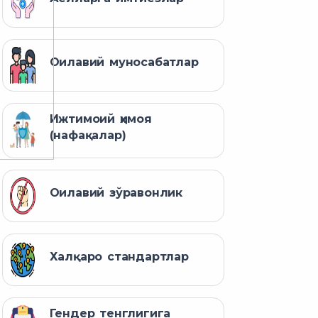
Оилавий муносабатлар
Ижтимоий ҳимоя
(нафақалар)
Оилавий зўравонлик
Халқаро стандартлар
Гендер тенглигига