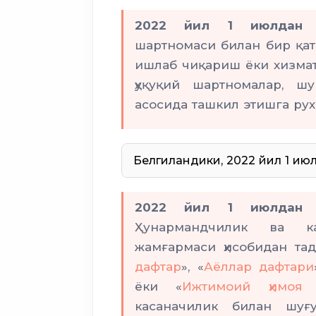
2022 йил 1 июлдан
б
шартномаси билан бир қа
ишлаб чиқариш ёки хизмат
ҳуқуқий шартномалар, ш
асосида ташкил этишга рух
Белгиландики, 2022 йил 1 июл
солиғи
2022 йил 1 июлдан 
фоизга
Ҳунармандчилик ва кас
сўмгача
жамғармаси ҳисобидан тад
дафтар
», «
Аёллар дафтари
шахслар
ёки «
Ижтимоий ҳимоя 
касаначилик билан шуғу