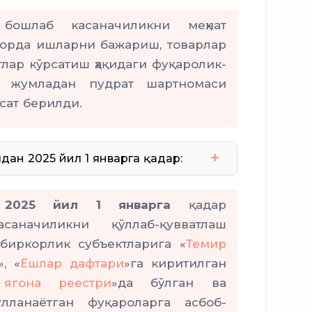
ошлаб касаначиликни меҳнат
торда ишларни бажариш, товарлар
лар кўрсатиш ҳақидаги фуқаролик-
у жумладан пудрат шартномаси
сат берилди.
дан 2025 йил 1 январга қадар:
даромад
50
2025 йил 1 январга
қадар
1 миллион
аначиликни қўллаб-қувватлаш
биркорлик субъектларига «
Темир
ўзини ўзи банд қилган
», «
Ёшлар дафтари
»га киритилган
ягона реестри
»да бўлган ва
лланаётган фуқароларга асбоб-