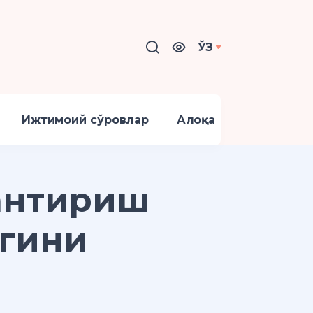
ЎЗ
Ижтимоий сўровлар
Алоқа
антириш
игини