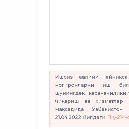
Ишсиз аҳолини, айниқса
ногиронларни иш бил
шунингдек, касаначиликн
чиқариш ва хизматлар 
мақсадида Ўзбекистон 
21.04.2022 йилдаги
ПҚ-214-