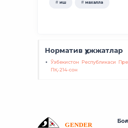
иш
махалла
малака сертификатини о
Норматив ҳужжатлар
Ўзбекистон Республикаси Пре
ПҚ-214-сон
Боғ