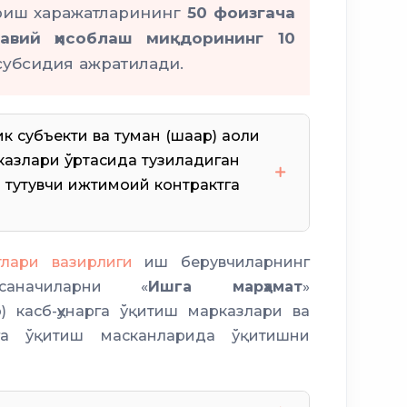
ериш харажатларининг
50 фоизгача
3
завий ҳисоблаш миқдорининг 10
лик фаолияти учун бир ойлик ўртача
убсидия ажратилади.
 марталик субсидия ажратилади
 субъекти ва туман (шаҳар) аҳоли
азлари ўртасида тузиладиган
 тутувчи ижтимоий контрактга
тлари вазирлиги
иш берувчиларнинг
саначиларни «
Ишга марҳамат
»
ига бепул берилади
) касб-ҳунарга ўқитиш марказлари ва
арга ўқитиш масканларида ўқитишни
 ёрдамчилари