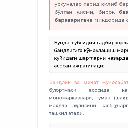
ускуналар харид қилиб б
бўлган қисми, бироқ
ба
ой давомидаги касаначи
бараваригача
миқдорида с
даромади миқдорида бир
Бунда, субсидия тадбиркорлик
бандлигига кўмаклашиш марк
қуйидаги шартларни назарда
асосан ажратилади:
Бандлик ва меҳнат муносаба
буюртмаси асосида ка
асбоб-ускуналар касанач
мономарказлари, туман (шаҳар
маҳалла аҳолисини касб-ҳун
ташкил этади.
ҳокими