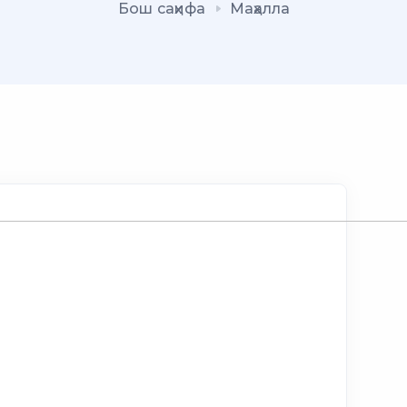
Бош саҳифа
Маҳалла