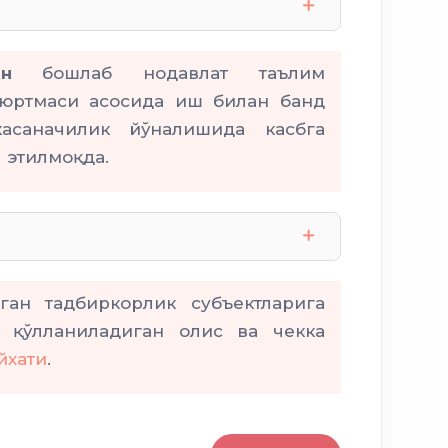
н
бошлаб нодавлат таълим
рдамчилари
уюртмаси асосида иш билан банд
асаначилик йўналишида касбга
 этилмоқда.
йди
ллантиради
касблар рўйхатини
ган тадбиркорлик субъектларига
и қўлланиладиган олис ва чекка
Бандликка кўмаклашиш
давлат буюртмасини беради
йхати
.
ишсиз шахслар
азлари томонидан аниқланади
тификатлари берилади