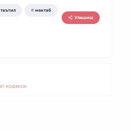
 бўлган ходимларга
 таътил
мактаб
Улашиш
ат кодекси