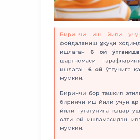
Биринчи иш йили уч
фойдаланиш ҳуқуқи ходим
ишлаган
6 ой ўтганида
шартномаси тарафларин
ишлаган
6 ой
ўтгунига қ
мумкин.
Биринчи бор ташкил этил
биринчи иш йили учун ҳар
йили тугагунига қадар у
олти ой ишламасидан ил
мумкин.