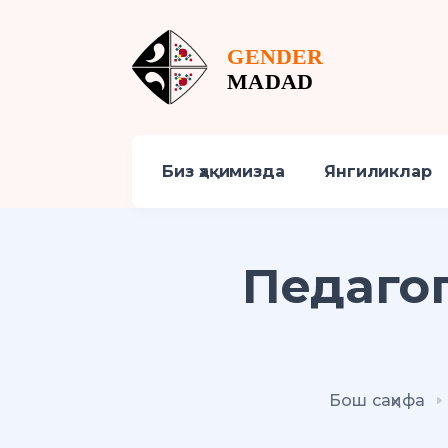
Биз ҳақимизда
Янгиликлар
Педаго
Бош саҳифа