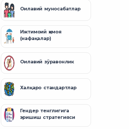
Оилавий муносабатлар
Ижтимоий ҳимоя
(нафақалар)
Оилавий зўравонлик
Халқаро стандартлар
Гендер тенглигига
эришиш стратегияси