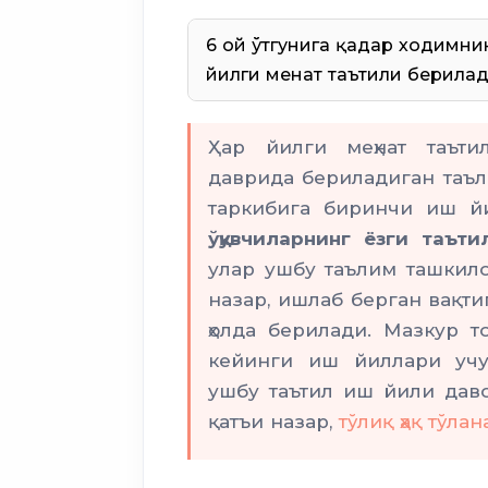
6 ой ўтгунига қадар ходимнин
йилги меҳнат таътили берилад
аёлларга
Ҳар йилги меҳнат таъти
14 тўрт ёшга
даврида бериладиган таъ
таркибига биринчи иш йи
ўқувчиларнинг ёзги таът
улар ушбу таълим ташкило
назар, ишлаб берган вақти
ҳолда берилади. Мазкур 
18 ёшдан
кейинги иш йиллари учун
ушбу таътил иш йили дав
қатъи назар,
тўлиқ ҳақ тўлан
1941 — 1945 йиллардаги