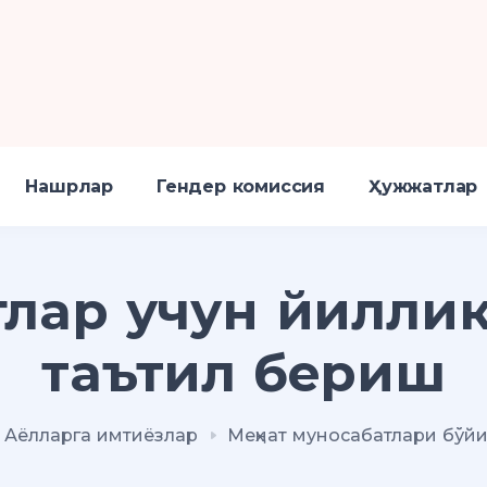
Нашрлар
Гендер комиссия
Ҳужжатлар
глар учун йиллик
таътил бериш
Аёлларга имтиёзлар
Меҳнат муносабатлари бўй