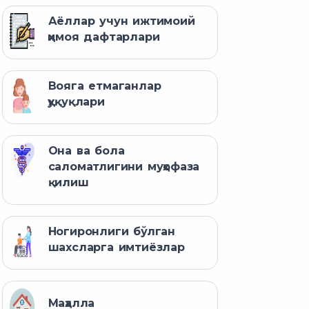
Аёллар учун ижтимоий
ҳимоя дафтарлари
Вояга етмаганлар
ҳуқуқлари
Она ва бола
саломатлигини муҳофаза
қилиш
Ногиронлиги бўлган
шахсларга имтиёзлар
Маҳалла