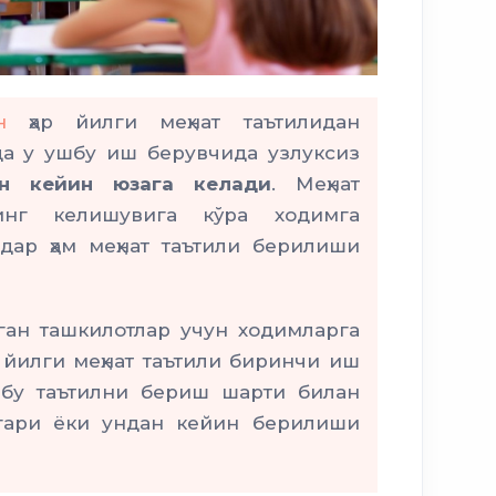
ун
ҳар йилги меҳнат таътилидан
да у ушбу иш берувчида узлуксиз
н кейин юзага келади
. Меҳнат
инг келишувига кўра ходимга
адар ҳам меҳнат таътили берилиши
ган ташкилотлар учун ходимларга
 йилги меҳнат таътили биринчи иш
шбу таътилни бериш шарти билан
гари ёки ундан кейин берилиши