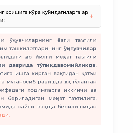
г хоҳишига кўра қуйидагиларга ҳар
и:
ли ўқувчиларнинг ёзги таътили
16 ёшга
лим ташкилотларининг
ўқитувчилар
лидаги ҳар йилги меҳнат таътили
или даврида тўлиқ давомийликда
,
тига ишга кирган вақтидан қатъи
га мутаносиб равишда ҳақ тўланган
тоифадаги ходимларга иккинчи ва
 бериладиган меҳнат таътилига,
3 ойдан
омида қайси вақтда берилишидан
ади.