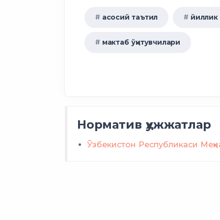
асосий таътил
I ва II гуруҳ ногиронлиги
йиллик
мактаб ўқитувчилари
Норматив ҳужжатлар
Ўзбекистон Республикаси Меҳн