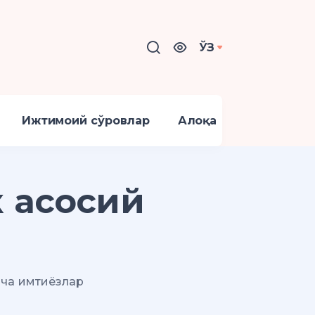
ЎЗ
Ижтимоий сўровлар
Алоқа
 асосий
ича имтиёзлар