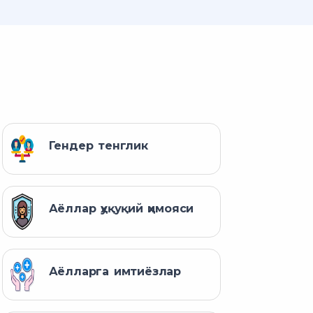
Гендер тенглик
Аёллар ҳуқуқий ҳимояси
Аёлларга имтиёзлар