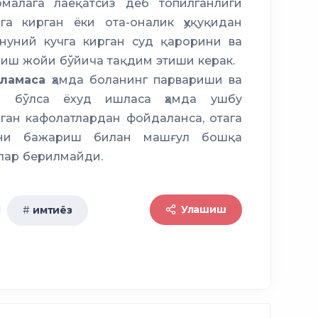
алага лаёқатсиз деб топилганлиги
га кирган ёки ота-оналик ҳуқуқидан
онуний кучга кирган суд қарорини ва
а иш жойи бўйича тақдим этиши керак.
шламаса
ҳамда боланинг парвариши ва
л бўлса ёхуд ишласа ҳамда ушбу
ган кафолатлардан фойдаланса, отага
рни бажариш билан машғул бошқа
лар берилмайди.
Улашиш
имтиёз