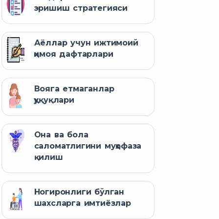
эришиш стратегияси
Аёллар учун ижтимоий
ҳимоя дафтарлари
Вояга етмаганлар
ҳуқуқлари
Она ва бола
саломатлигини муҳофаза
қилиш
Ногиронлиги бўлган
шахсларга имтиёзлар