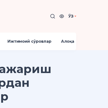
ЎЗ
Ижтимоий сўровлар
Алоқа
бажариш
ардан
ар