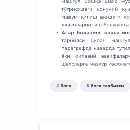
машғул бошқа шахс муом
тўғрисидаги қонуний куч
маҳрум қилиш ҳақидаги қ
ҳоказоларни) иш берувчиг
Агар боланинг онаси и
тарбияси билан машғу
параграфда назарда тутил
ёки оилавий вазифала
шахсларга мазкур кафолат
бола
бола тарбияси