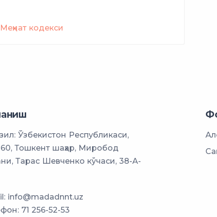
Меҳнат кодекси
ланиш
Ф
ил: Ўзбекистон Республикаси,
Ал
60, Тошкент шаҳар, Миробод
Са
ни, Тарас Шевченко кўчаси, 38-А-
l:
info@madadnnt.uz
ефон:
71 256-52-53