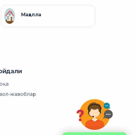
Маҳалла
ойдали
оқа
вол-жавоблар