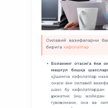
Оилавий вазифаларни ба
бирига
кафолатлар
Боланинг отасига ёки о
машғул бошқа шахслар
қўшимча кафолатлар назар
онаси ёки оилавий вази
шахс бу кафолатлардан 
ҳужжатни (иш жойидан 
гувоҳномани, она ва о