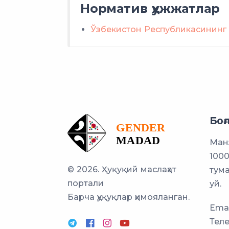
Норматив ҳужжатлар
Ўзбекистон Республикасининг 
Боғ
Манз
1000
© 2026. Ҳуқуқий маслаҳат
тума
портали
уй.
Барча ҳуқуқлар ҳимояланган.
Emai
Тел