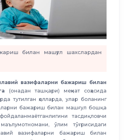
жариш билан машғул шахслардан
илавий вазифаларни бажариш билан
га
(онадан ташқари) меҳнат соҳасида
да тутилган ҳолларда, улар боланинг
фаларни бажариш билан машғул бошқа
фойдаланмаётганлигини тасдиқловчи
маълумотномани, ўлим тўғрисидаги
илавий вазифаларни бажариш билан