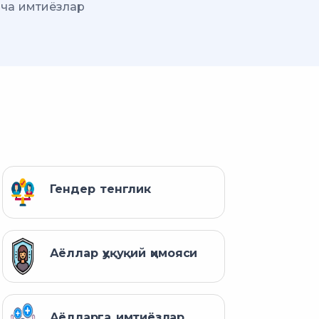
ича имтиёзлар
Гендер тенглик
Аёллар ҳуқуқий ҳимояси
Аёлларга имтиёзлар