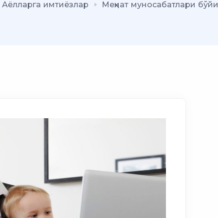
Аёлларга имтиёзлар
Меҳнат муносабатлари бўй