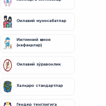
Оилавий муносабатлар
Ижтимоий ҳимоя
(нафақалар)
Оилавий зўравонлик
Халқаро стандартлар
Гендер тенглигига