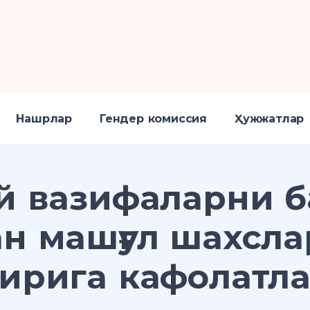
Нашрлар
Гендер комиссия
Ҳужжатлар
й вазифаларни 
н машғул шахсл
ирига кафолатл