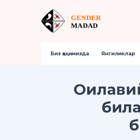
Биз ҳақимизда
Янгиликлар
Оилави
била
б