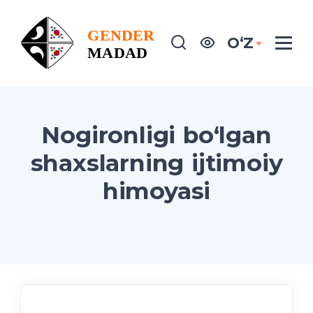
OʻZ
Nogironligi bo‘lgan
shaxslarning ijtimoiy
himoyasi