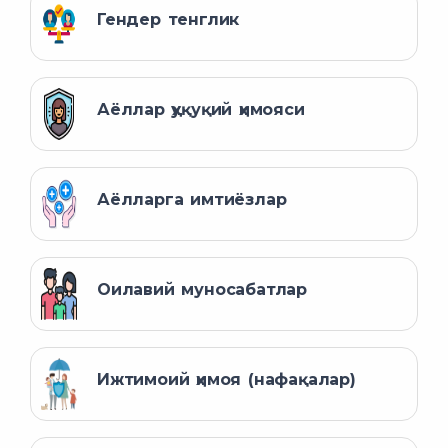
Гендер тенглик
Аёллар ҳуқуқий ҳимояси
Аёлларга имтиёзлар
Оилавий муносабатлар
Ижтимоий ҳимоя (нафақалар)