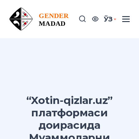
ЎЗ
“Xotin-qizlar.uz”
платформаси
доирасида
Муаммоларни