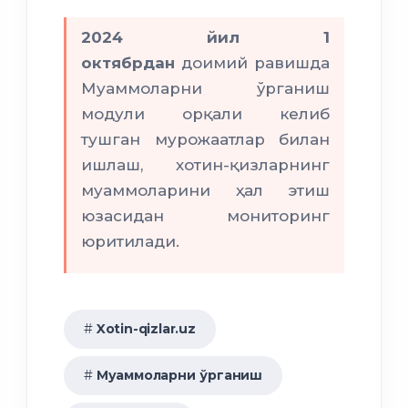
2024 йил 1
октябрдан
доимий равишда
Муаммоларни ўрганиш
модули орқали келиб
тушган мурожаатлар билан
ишлаш, хотин-қизларнинг
муаммоларини ҳал этиш
юзасидан мониторинг
юритилади.
Xotin-qizlar.uz
Муаммоларни ўрганиш