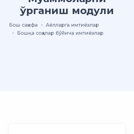
ўрганиш модули
Бош саҳифа
Аёлларга имтиёзлар
Бошқа соҳалар бўйича имтиёзлар