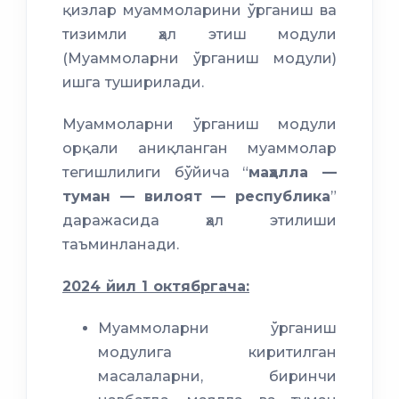
қизлар муаммоларини ўрганиш ва
тизимли ҳал этиш модули
(Муаммоларни ўрганиш модули)
ишга туширилади.
Муаммоларни ўрганиш модули
орқали аниқланган муаммолар
тегишлилиги бўйича “
маҳалла —
туман — вилоят — республика
”
даражасида ҳал этилиши
таъминланади.
2024 йил 1 октябргача:
Муаммоларни ўрганиш
модулига киритилган
масалаларни, биринчи