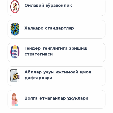
Оилавий зўравонлик
Халқаро стандартлар
Гендер тенглигига эришиш
стратегияси
Аёллар учун ижтимоий ҳимоя
дафтарлари
Вояга етмаганлар ҳуқуқлари