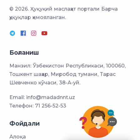
© 2026. Ҳуқуқий маслаҳат портали
Барча
ҳуқуқлар ҳимояланган.
Боғланиш
Манзил: Ўзбекистон Республикаси, 100060,
Тошкент шаҳар, Миробод тумани, Тарас
Шевченко кўчаси, 38-А-уй.
Email:
info@madadnnt.uz
Телефон:
71 256-52-53
Фойдали
Алоқа