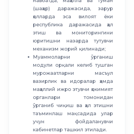
навбатда, маҳалла ва туман
(шаҳар) даражасида, зарур
ҳолларда эса вилоят ёки
республика даражасида ҳал
этиш ва мониторингини
юритишни назарда тутувчи
механизм жорий қилинади;
Муаммоларни ўрганиш
модули орқали келиб тушган
мурожаатларни масъул
вазирлик ва идоралар ҳамда
маҳаллий ижро этувчи ҳокимият
органлари томонидан
ўрганиб чиқиш ва ҳал этишни
таъминлаш мақсадида улар
учун фойдаланувчи
кабинетлар ташкил этилади.