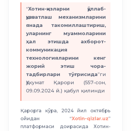
“
Хотин-қизларни қўллаб-
қувватлаш механизмларини
янада такомиллаштириш,
уларнинг муаммоларини
ҳал этишда ахборот-
коммуникация
технологияларини кенг
жорий этиш чора-
тадбирлари тўғрисида
”ги
Ҳукумат Қарори (557-сон,
09.09.2024 й.) қабул қилинди
Қарорга кўра, 2024 йил октябрь
ойидан “
Xotin-qizlar.uz
”
платформаси доирасида Хотин-