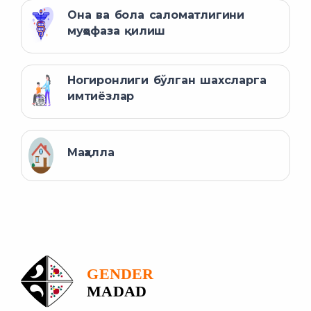
Она ва бола саломатлигини
муҳофаза қилиш
Ногиронлиги бўлган шахсларга
имтиёзлар
Маҳалла