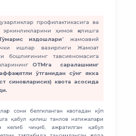
уқбузарликлар профилактикасига ва
ва эркинликларини ҳимоя қилишга
Тўмарис издошлари
” жамоавий
Ички ишлар вазирлиги Жамоат
ти бошлиғининг тавсияномасига
ганларининг
ОТМга саралашнинг
аффақиятли ўтганидан сўнг якка
ест синовларисиз) квота асосида
ди.
лар сони белгиланган квотадан кўп
ишга қабул қилиш танлов натижалари
н келиб чиқиб, ажратилган қабул
етлик тартибида тақсимланган ҳолда