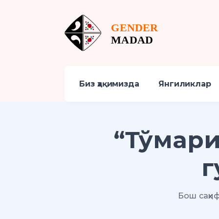
Биз ҳақимизда
Янгиликлар
“Тўмар
г
Бош саҳи