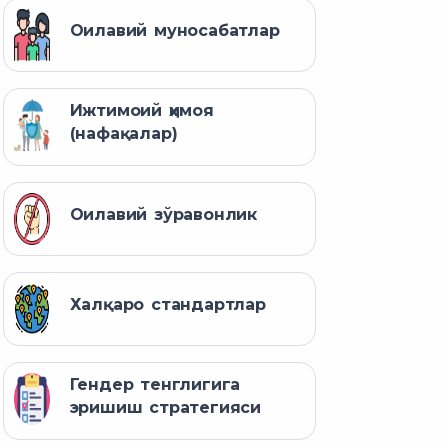
Оилавий муносабатлар
Ижтимоий ҳимоя
(нафақалар)
Оилавий зўравонлик
Халқаро стандартлар
Гендер тенглигига
эришиш стратегияси