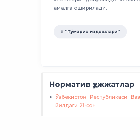
амалга оширилади.
“Тўмарис издошлари”
Норматив ҳужжатлар
Ўзбекистон Республикаси Ваз
йилдаги 21-сон