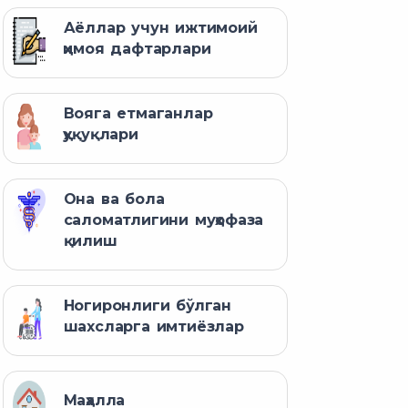
Аёллар учун ижтимоий
ҳимоя дафтарлари
Вояга етмаганлар
ҳуқуқлари
Она ва бола
саломатлигини муҳофаза
қилиш
Ногиронлиги бўлган
шахсларга имтиёзлар
Маҳалла