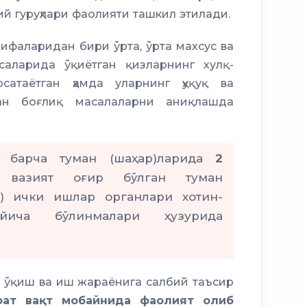
й гуруҳлари фаолияти ташкил этилади.
зифаларидан бири ўрта, ўрта махсус ва
саларида ўқиётган қизларнинг хулқ-
сатаётган ҳамда уларнинг ҳуқуқ ва
ан боғлиқ масалаларни аниқлашда
г барча туман (шаҳар)ларида
2
 вазият оғир бўлган туман
) ички ишлар органлари хотин-
ўйича бўлинмалари ҳузурида
а
ўқиш ва иш жараёнига салбий таъсир
оат вақт мобайнида фаолият олиб