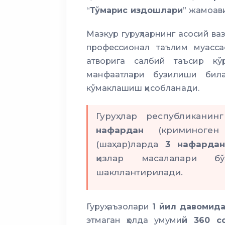
“
Тўмарис издошлари
” жамоави
Мазкур гуруҳларнинг асосий ва
профессионал таълим муасса
атворига салбий таъсир кўр
манфаатлари бузилиши бил
кўмаклашиш ҳисобланади.
Гуруҳлар республиканин
нафардан
(криминоген
(шаҳар)ларда
3 нафардан
қизлар масалалари б
шакллантирилади.
Гуруҳ аъзолари
1 йил давомид
этмаган ҳолда умуми
й 360 с