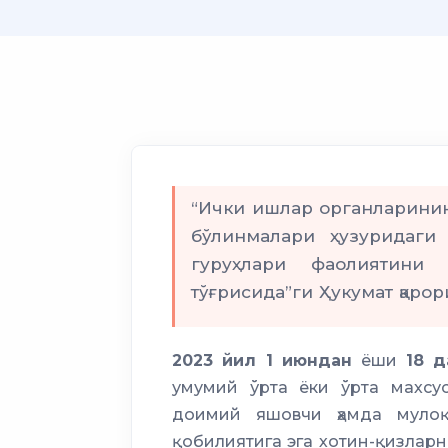
“Ички ишлар органларинин
бўлинмалари ҳузуридаги
гуруҳлари фаолиятини 
тўғрисида”ги Ҳукумат қарор
2023 йил 1 июндан
ёши
18 д
умумий ўрта ёки ўрта махсус
доимий яшовчи ҳамда мулоқ
қобилиятига эга хотин-қизлар