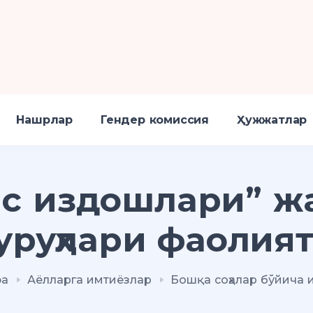
Нашрлар
Гендер комиссия
Ҳужжатлар
ис издошлари” ж
уруҳлари фаолия
фа
Аёлларга имтиёзлар
Бошқа соҳалар бўйича 