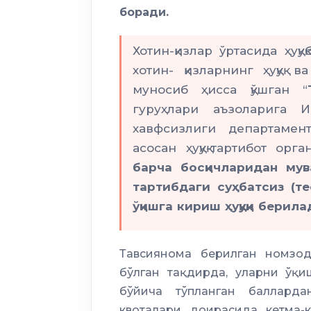
боради.
Хотин-қизлар ўртасида ҳуқ
хотин- қизларнинг ҳуқуқ 
муносиб ҳисса қўшган “
гуруҳлари аъзоларига 
хавфсизлиги департамен
асосан ҳуқуқ-тартибот ор
барча босқичларидан мув
тартибдаги суҳбатсиз (т
ўқишга кириш ҳуқуқи берила
Тавсиянома берилган номзод
бўлган тақдирда, уларни ўқ
бўйича тўпланган балларда
квоталари доирасида кетма-к