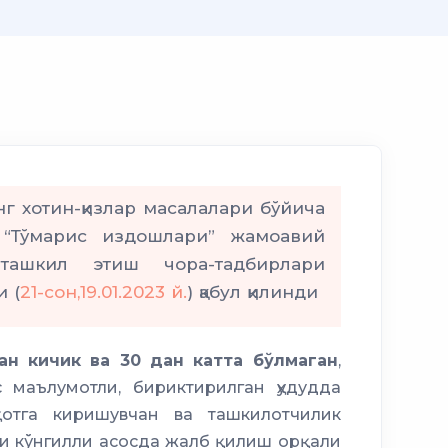
г хотин-қизлар масалалари бўйича
 “Тўмарис издошлари” жамоавий
ташкил этиш чора-тадбирлари
и (
21-сон,19.01.2023 й.
) қабул қилинди
ан кичик ва 30 дан катта бўлмаган
,
 маълумотли, бириктирилган ҳудудда
отга киришувчан ва ташкилотчилик
ни кўнгилли асосда жалб қилиш орқали