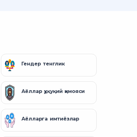
Гендер тенглик
Аёллар ҳуқуқий ҳимояси
Аёлларга имтиёзлар