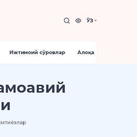
ЎЗ
Ижтимоий сўровлар
Алоқа
амоавий
ти
имтиёзлар