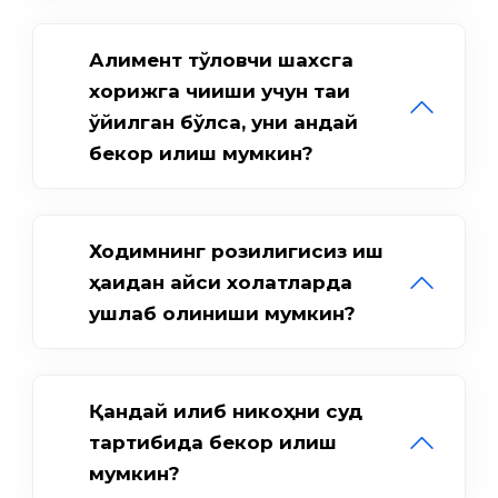
Алимент тўловчи шахсга
хорижга чиқиши учун тақиқ
қўйилган бўлса, уни қандай
бекор қилиш мумкин?
Ходимнинг розилигисиз иш
ҳақидан қайси холатларда
ушлаб қолиниши мумкин?
Қандай қилиб никоҳни суд
тартибида бекор қилиш
мумкин?