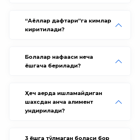
“Аёллар дафтари”га кимлар
киритилади?
Болалар нафақаси неча
ёшгача берилади?
Ҳеч қаерда ишламайдиган
шахсдан қанча алимент
ундирилади?
3 ёшга тўлмаган боласи бор