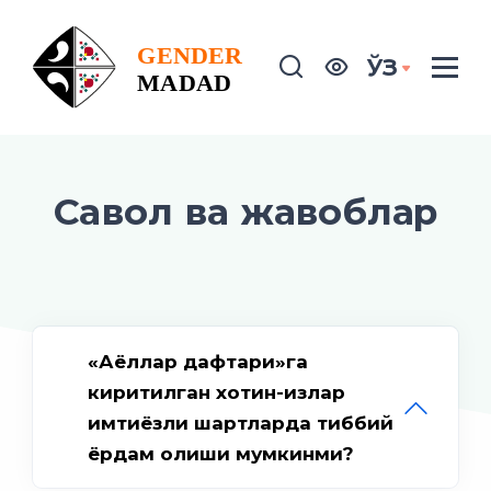
ЎЗ
Савол ва жавоблар
«Аёллар дафтари»га
киритилган хотин-қизлар
имтиёзли шартларда тиббий
ёрдам олиши мумкинми?