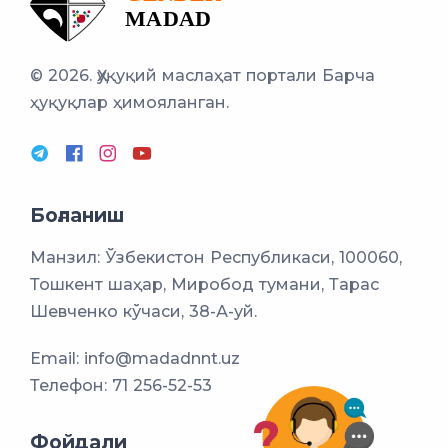
© 2026. Ҳуқуқий маслаҳат портали
Барча
ҳуқуқлар ҳимояланган.
Боғланиш
Манзил: Ўзбекистон Республикаси, 100060,
Тошкент шаҳар, Миробод тумани, Тарас
Шевченко кўчаси, 38-А-уй.
Email:
info@madadnnt.uz
Телефон:
71 256-52-53
Фойдали