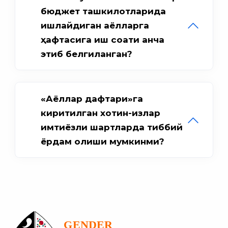
бюджет ташкилотларида
ишлайдиган аёлларга
ҳафтасига иш соати қанча
этиб белгиланган?
«Аёллар дафтари»га
киритилган хотин-қизлар
имтиёзли шартларда тиббий
ёрдам олиши мумкинми?