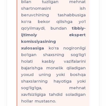
bilan tuzilgan mehnat
shartnomasini ish
beruvchining tashabbusiga
ko‘ra bekor qilishga yo‘l
qo‘yilmaydi, bundan
tibbiy-
ijtimoiy ekspert
komissiyasining
xulosasiga
ko‘ra nogironligi
bo‘lgan shaxsning sog‘lig‘i
holati kasbiy vazifalarini
bajarishga monelik qiladigan
yoxud uning yoki boshqa
shaxslarning hayotiga yoki
sog‘lig‘iga, mehnat
xavfsizligiga tahdid soladigan
hollar mustasno.