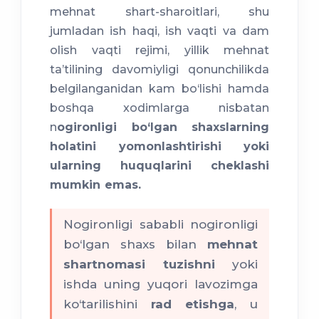
mehnat shart-sharoitlari, shu
jumladan ish haqi, ish vaqti va dam
olish vaqti rejimi, yillik mehnat
ta’tilining davomiyligi qonunchilikda
belgilanganidan kam bo‘lishi hamda
boshqa xodimlarga nisbatan
n
ogironligi bo‘lgan shaxslarning
holatini yomonlashtirishi yoki
ularning huquqlarini cheklashi
mumkin emas.
Nogironligi sababli nogironligi
bo‘lgan shaxs bilan
mehnat
shartnomasi tuzishni
yoki
ishda uning yuqori lavozimga
ko‘tarilishini
rad etishga
, u