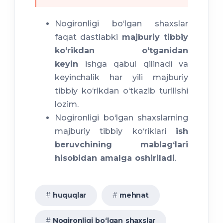
Nogironligi bo‘lgan shaxslar
faqat dastlabki
majburiy tibbiy
ko‘rikdan o‘tganidan
keyin
ishga qabul qilinadi va
keyinchalik har yili majburiy
tibbiy ko‘rikdan o‘tkazib turilishi
lozim.
Nogironligi bo‘lgan shaxslarning
majburiy tibbiy ko‘riklari
ish
beruvchining mablag‘lari
hisobidan amalga oshiriladi
.
huquqlar
mehnat
Nogironligi bo‘lgan shaxslar