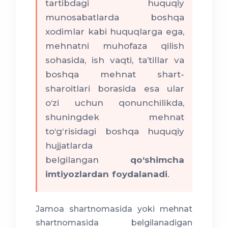
tartibdagi huquqiy
munosabatlarda boshqa
xodimlar kabi huquqlarga ega,
mehnatni muhofaza qilish
sohasida, ish vaqti, ta’tillar va
boshqa mehnat shart-
sharoitlari borasida esa ular
o‘zi uchun qonunchilikda,
shuningdek mehnat
to‘g‘risidagi boshqa huquqiy
hujjatlarda
belgilangan
qo‘shimcha
imtiyozlardan foydalanadi
.
Jamoa shartnomasida yoki mehnat
shartnomasida belgilanadigan