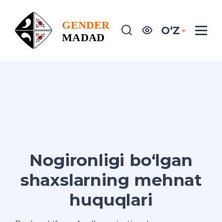
OʻZ
Nogironligi bo‘lgan
shaxslarning mehnat
huquqlari