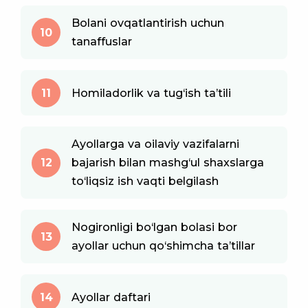
Bolani ovqatlantirish uchun
10
tanaffuslar
11
Homiladorlik va tug‘ish ta’tili
Ayollarga va oilaviy vazifalarni
12
bajarish bilan mashg‘ul shaxslarga
to‘liqsiz ish vaqti belgilash
Nogironligi bo‘lgan bolasi bor
13
ayollar uchun qo‘shimcha ta’tillar
14
Ayollar daftari