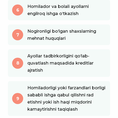
Homilador va bolali ayollarni
6
engilroq ishga o‘tkazish
Nogironligi bo‘lgan shaxslarning
7
mehnat huquqlari
Ayollar tadbirkorligini qo‘lab-
8
quvatlash maqsadida kreditlar
ajratish
Homiladorligi yoki farzandlari borligi
sababli ishga qabul qilishni rad
9
etishni yoki ish haqi miqdorini
kamaytirishni taqiqlash