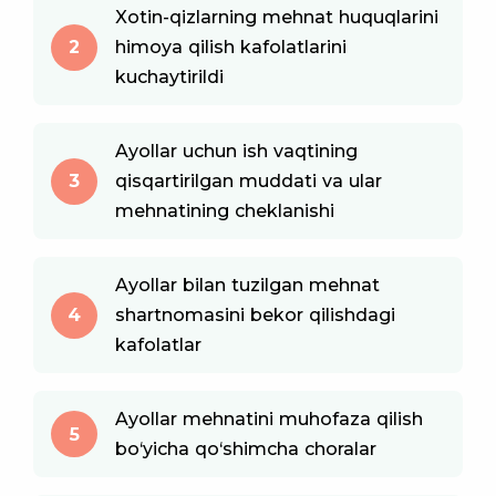
Xotin-qizlarning mehnat huquqlarini
2
himoya qilish kafolatlarini
kuchaytirildi
Ayollar uchun ish vaqtining
3
qisqartirilgan muddati va ular
mehnatining cheklanishi
Ayollar bilan tuzilgan mehnat
4
shartnomasini bekor qilishdagi
kafolatlar
Ayollar mehnatini muhofaza qilish
5
bo‘yicha qo‘shimcha choralar