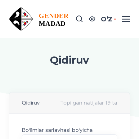
OʻZ
Qidiruv
Qidiruv
Topilgan natijalar 19 ta
Bo‘limlar sarlavhasi bo‘yicha