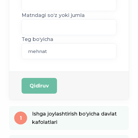
Matndagi so‘z yoki jumla
Teg bo‘yicha
Qidiruv
Ishga joylashtirish bo‘yicha davlat
1
kafolatlari