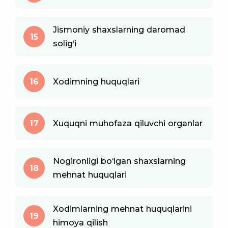
Jismoniy shaxslarning daromad
15
solig‘i
16
Xodimning huquqlari
17
Xuquqni muhofaza qiluvchi organlar
Nogironligi bo‘lgan shaxslarning
18
mehnat huquqlari
Xodimlarning mehnat huquqlarini
19
himoya qilish