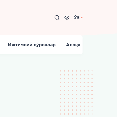
ЎЗ
Ижтимоий сўровлар
Алоқа