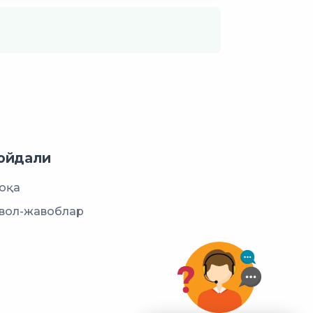
ойдали
оқа
вол-жавоблар