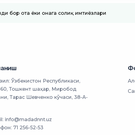
ди бор ота ёки онага солиқ имтиёзлари
ланиш
Ф
ил: Ўзбекистон Республикаси,
Ал
060, Тошкент шаҳар, Миробод
Са
ни, Тарас Шевченко кўчаси, 38-А-
l:
info@madadnnt.uz
ефон:
71 256-52-53