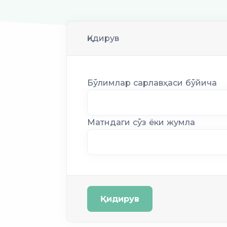
Қидирув
Бўлимлар сарлавҳаси бўйича
Матндаги сўз ёки жумла
Қидирув