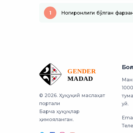
1
Ногиронлиги бўлган фарзан
Боғ
Манз
100
© 2026. Ҳуқуқий маслаҳат
тума
портали
уй.
Барча ҳуқуқлар
Emai
ҳимояланган.
Тел