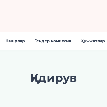
Нашрлар
Гендер комиссия
Ҳужжатлар
Қидирув