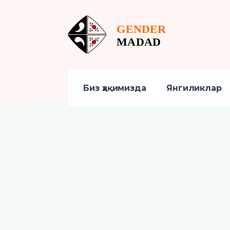
Биз ҳақимизда
Янгиликлар