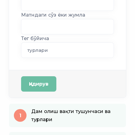
Матндаги сўз ёки жумла
Тег бўйича
Қидирув
Дам олиш вақти тушунчаси ва
1
турлари