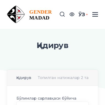
ЎЗ
Қидирув
Қидирув
Топилган натижалар 2 та
Бўлимлар сарлавҳаси бўйича