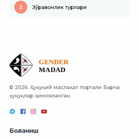
2
Зўравонлик турлари
© 2026. Ҳуқуқий маслаҳат портали
Барча
ҳуқуқлар ҳимояланган.
Боғланиш