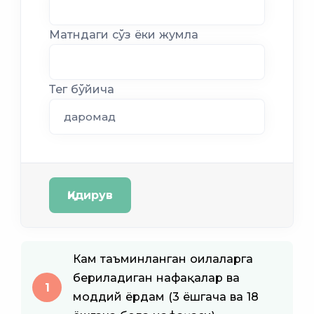
Матндаги сўз ёки жумла
Тег бўйича
Қидирув
Кам таъминланган оилаларга
бериладиган нафақалар ва
1
моддий ёрдам (3 ёшгача ва 18