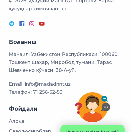
© 2026. Ҳуқуқий маслаҳат портали
Барча
ҳуқуқлар ҳимояланган.
Боғланиш
Манзил: Ўзбекистон Республикаси, 100060,
Тошкент шаҳар, Миробод тумани, Тарас
Шевченко кўчаси, 38-А-уй.
Email:
info@madadnnt.uz
Телефон:
71 256-52-53
Фойдали
Алоқа
Савол-жавоблар