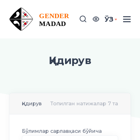
ЎЗ
Қидирув
Қидирув
Топилган натижалар 7 та
Бўлимлар сарлавҳаси бўйича