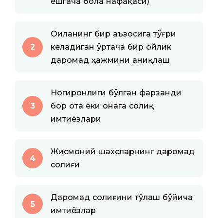
ёшгача бола нафақаси)
Оиланинг бир аъзосига тўғри
2
келадиган ўртача бир ойлик
даромад ҳажмини аниқлаш
Ногиронлиги бўлган фарзанди
3
бор ота ёки онага солиқ
имтиёзлари
Жисмоний шахсларнинг даромад
4
солиғи
Даромад солиғини тўлаш бўйича
5
имтиёзлар