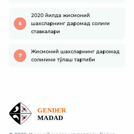
2020 йилда жисмоний
6
шахсларнинг даромад солиғи
ставкалари
Жисмоний шахсларнинг даромад
7
солиғини тўлаш тартиби