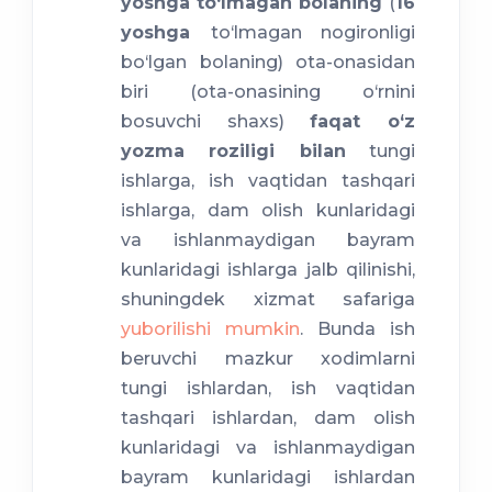
yoshga to‘lmagan bolaning
(
16
yoshga
to‘lmagan nogironligi
bo‘lgan bolaning) ota-onasidan
biri (ota-onasining o‘rnini
bosuvchi shaxs)
faqat o‘z
yozma roziligi bilan
tungi
ishlarga, ish vaqtidan tashqari
ishlarga, dam olish kunlaridagi
va ishlanmaydigan bayram
kunlaridagi ishlarga jalb qilinishi,
shuningdek xizmat safariga
yuborilishi mumkin
. Bunda ish
beruvchi mazkur xodimlarni
tungi ishlardan, ish vaqtidan
tashqari ishlardan, dam olish
kunlaridagi va ishlanmaydigan
bayram kunlaridagi ishlardan