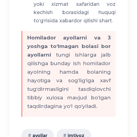
yoki xizmat safaridan voz
kechish borasidagi huquqi
to‘g‘risida xabardor qilishi shart.
Homilador ayollarni va 3
yoshga to‘lmagan bolasi bor
ayollarni
tungi ishlarga jalb
qilishga bunday ish homilador
ayolning hamda bolaning
hayotiga va sog‘lig‘iga xavf
tug‘dirmasligini tasdiqlovchi
tibbiy xulosa mavjud bo‘lgan
taqdirdagina yo‘l qo‘yiladi.
ayollar
imtiyoz