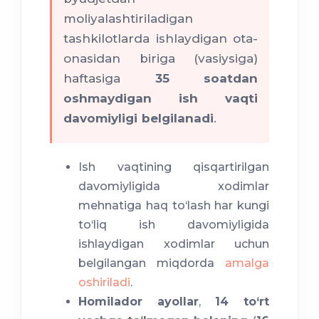
moliyalashtiriladigan
tashkilotlarda ishlaydigan ota-
onasidan biriga (vasiysiga)
haftasiga
35 soatdan
oshmaydigan ish vaqti
davomiyligi belgilanadi
.
Ish vaqtining qisqartirilgan
davomiyligida xodimlar
mehnatiga haq to‘lash har kungi
to‘liq ish davomiyligida
ishlaydigan xodimlar uchun
belgilangan miqdorda
amalga
oshiriladi
.
Homilador ayollar
,
14 to‘rt