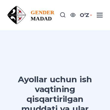
OʻZ
Ayollar uchun ish
vaqtining
qisqartirilgan
muddati va ular