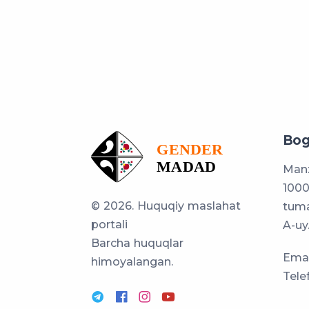
Bog
Manz
1000
© 2026. Huquqiy maslahat
tuma
portali
A-uy
Barcha huquqlar
Emai
himoyalangan.
Tele