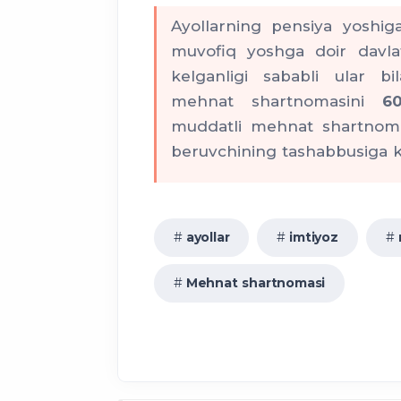
3 yoshgacha bolasi bor ayo
mustasno
Ayollarning pensiya yoshiga
yolg‘iz tarbiyalayotgan ot
muvofiq yoshga doir davlat
kelganligi sababli ular b
mehnat shartnomasini
6
muddati tugagan taqdird
muddatli mehnat shartnoma
binoan
beruvchining tashabbusiga k
nafaqasini olish huquqi sa
ayollar
imtiyoz
3 yoshga to‘lgunig
bo‘lgan xodim
bilan bir marta
Mehnat shartnomasi