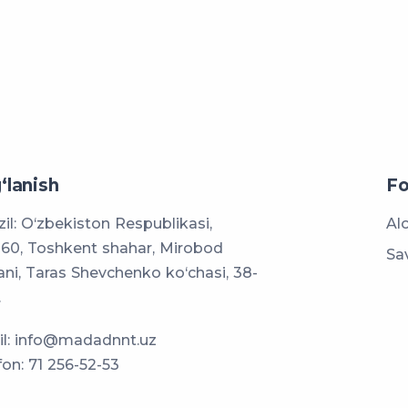
‘lanish
Fo
il: O‘zbekiston Respublikasi,
Al
60, Toshkent shahar, Mirobod
Sa
ni, Taras Shevchenko ko‘chasi, 38-
.
l:
info@madadnnt.uz
fon:
71 256-52-53