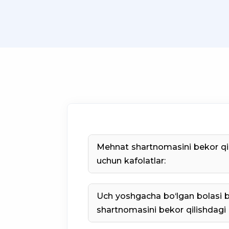
Mehnat shartnomasini bekor qil
uchun kafolatlar:
Homilador ayollar
Uch yoshgacha bo‘lgan bolasi 
shartnomasini bekor qilishdagi k