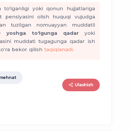
l
3 yoshgacha bo‘lgan bolani
 to‘lganligi yoki qonun hujjatlariga
a
 pensiyasini olish huquqi vujudga
ilan tuzilgan nomuayyan muddatli
1, 4 va 5-bandlarida
mehnat shartnomasining
0 yoshga to‘lgunga qadar
yoki
a
ayolning yozma arizasiga
sini muddati tugagunga qadar ish
o‘ra bekor qilish
taqiqlanadi.
bola parvarishlash
qlanib qoladi.
mehnat
a qadar bola parvarishlash ta’tilida
3 oyda ko‘pi
Ulashish
3-bandiga