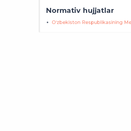
Ayol bilan tuzilgan mehna
Normativ hujjatlar
munosabati bilan
O‘zbekiston Respublikasining M