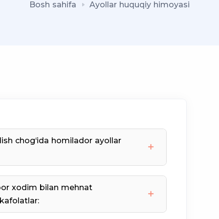
Bosh sahifa
Ayollar huquqiy himoyasi
ish chog‘ida homilador ayollar
bor xodim bilan mehnat
bekor qilishga yo‘l qo‘yilmaydi
afolatlar:
ish faoliyati tugatilgan hollar