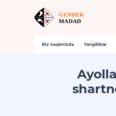
Biz haqimizda
Yangiliklar
Ayoll
shartn