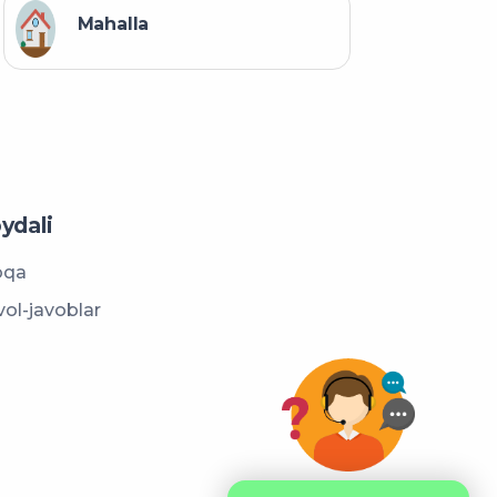
Mahalla
ydali
oqa
vol-javoblar