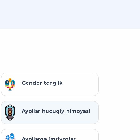
Gender tenglik
Ayollar huquqiy himoyasi
Ayollarga imtiyozlar