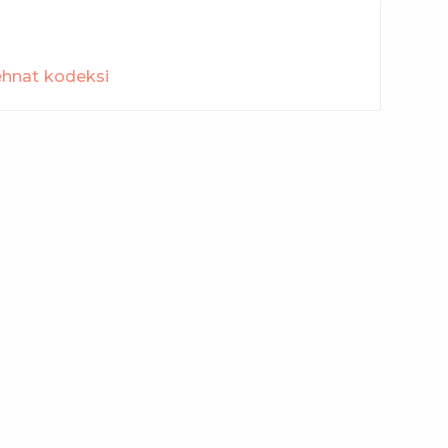
t shartnomasining muddati tugaganligi
ehnat kodeksi