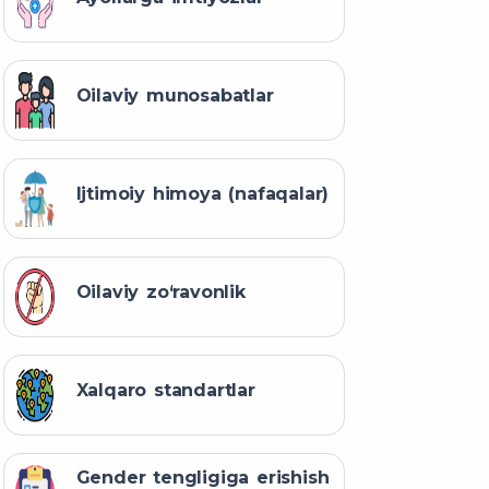
Oilaviy munosabatlar
Ijtimoiy himoya (nafaqalar)
Oilaviy zo‘ravonlik
Xalqaro standartlar
Gender tengligiga erishish