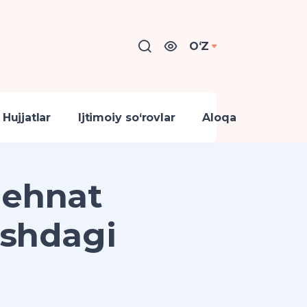
OʻZ
Hujjatlar
Ijtimoiy so‘rovlar
Aloqa
mehnat
ishdagi