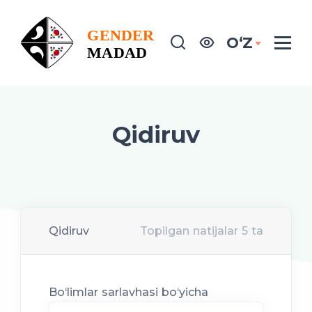
OʻZ
Qidiruv
Qidiruv
Topilgan natijalar 5 ta
Bo‘limlar sarlavhasi bo‘yicha