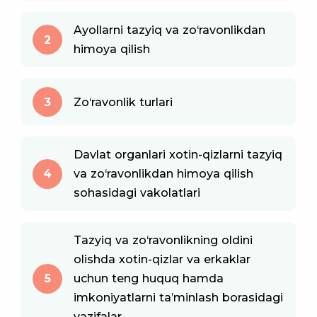
Ayollarni tazyiq va zo‘ravonlikdan
2
himoya qilish
3
Zo‘ravonlik turlari
Davlat organlari xotin-qizlarni tazyiq
4
va zo‘ravonlikdan himoya qilish
sohasidagi vakolatlari
Tazyiq va zo‘ravonlikning oldini
olishda xotin-qizlar va erkaklar
5
uchun teng huquq hamda
imkoniyatlarni ta’minlash borasidagi
vazifalar