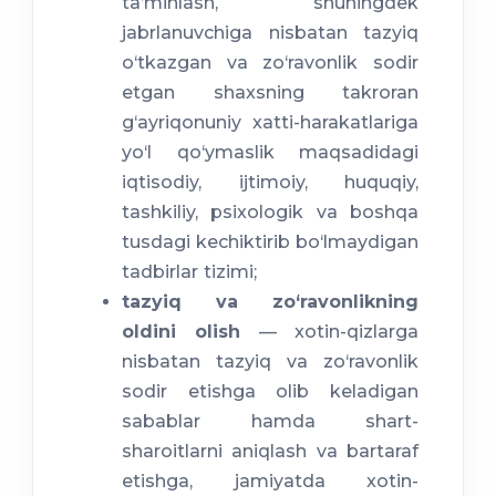
ta’minlash, shuningdek
jabrlanuvchiga nisbatan tazyiq
o‘tkazgan va zo‘ravonlik sodir
etgan shaxsning takroran
g‘ayriqonuniy xatti-harakatlariga
yo‘l qo‘ymaslik maqsadidagi
iqtisodiy, ijtimoiy, huquqiy,
tashkiliy, psixologik va boshqa
tusdagi kechiktirib bo‘lmaydigan
tadbirlar tizimi;
tazyiq va zo‘ravonlikning
oldini olish
— xotin-qizlarga
nisbatan tazyiq va zo‘ravonlik
sodir etishga olib keladigan
sabablar hamda shart-
sharoitlarni aniqlash va bartaraf
etishga, jamiyatda xotin-