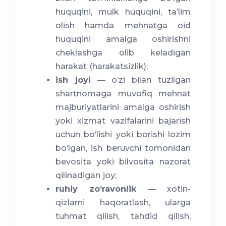
huquqini, mulk huquqini, ta’lim
olish hamda mehnatga oid
huquqini amalga oshirishni
cheklashga olib keladigan
harakat (harakatsizlik);
ish joyi
— o‘zi bilan tuzilgan
shartnomaga muvofiq mehnat
majburiyatlarini amalga oshirish
yoki xizmat vazifalarini bajarish
uchun bo‘lishi yoki borishi lozim
bo‘lgan, ish beruvchi tomonidan
bevosita yoki bilvosita nazorat
qilinadigan joy;
ruhiy zo‘ravonlik
— xotin-
qizlarni haqoratlash, ularga
tuhmat qilish, tahdid qilish,