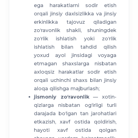
ega harakatlarni sodir etish
orqali jinsiy daxlsizlikka va jinsiy
erkinlikka tajovuz qiladigan
zo‘ravonlik shakli, shuningdek
zo‘rlik ishlatish yoki zo‘rlik
ishlatish bilan tahdid qilish
yoxud ayol jinsidagi voyaga
etmagan shaxslarga nisbatan
axloqsiz harakatlar sodir etish
orqali uchinchi shaxs bilan jinsiy
aloqa qilishga majburlash;
jismoniy zo‘ravonlik
— xotin-
qizlarga nisbatan og‘irligi turli
darajada bo‘lgan tan jarohatlari
etkazish, xavf ostida qoldirish,
hayoti xavf ostida qolgan