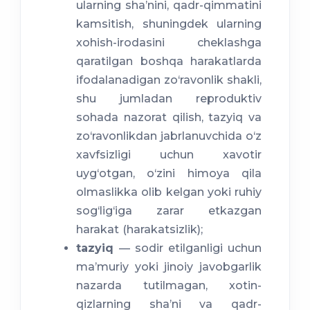
ularning sha’nini, qadr-qimmatini
kamsitish, shuningdek ularning
xohish-irodasini cheklashga
qaratilgan boshqa harakatlarda
ifodalanadigan zo‘ravonlik shakli,
shu jumladan reproduktiv
sohada nazorat qilish, tazyiq va
zo‘ravonlikdan jabrlanuvchida o‘z
xavfsizligi uchun xavotir
uyg‘otgan, o‘zini himoya qila
olmaslikka olib kelgan yoki ruhiy
sog‘lig‘iga zarar etkazgan
harakat (harakatsizlik);
tazyiq
— sodir etilganligi uchun
ma’muriy yoki jinoiy javobgarlik
nazarda tutilmagan, xotin-
qizlarning sha’ni va qadr-