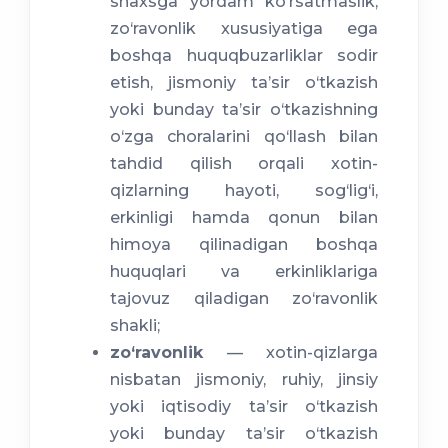
shaxsga yordam ko‘rsatmaslik,
zo‘ravonlik xususiyatiga ega
boshqa huquqbuzarliklar sodir
etish, jismoniy ta’sir o‘tkazish
yoki bunday ta’sir o‘tkazishning
o‘zga choralarini qo‘llash bilan
tahdid qilish orqali xotin-
qizlarning hayoti, sog‘lig‘i,
erkinligi hamda qonun bilan
himoya qilinadigan boshqa
huquqlari va erkinliklariga
tajovuz qiladigan zo‘ravonlik
shakli;
zo‘ravonlik
— xotin-qizlarga
nisbatan jismoniy, ruhiy, jinsiy
yoki iqtisodiy ta’sir o‘tkazish
yoki bunday ta’sir o‘tkazish