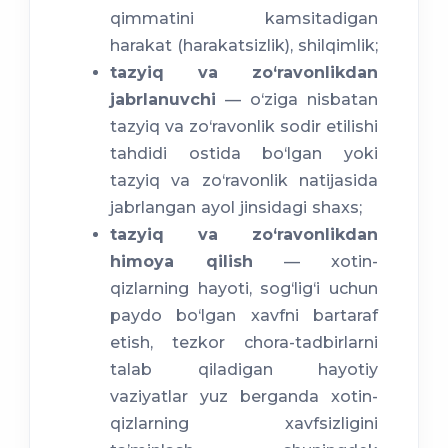
qimmatini kamsitadigan
harakat (harakatsizlik), shilqimlik;
tazyiq va zo‘ravonlikdan
jabrlanuvchi
— o‘ziga nisbatan
tazyiq va zo‘ravonlik sodir etilishi
tahdidi ostida bo‘lgan yoki
tazyiq va zo‘ravonlik natijasida
jabrlangan ayol jinsidagi shaxs;
tazyiq va zo‘ravonlikdan
himoya qilish
— xotin-
qizlarning hayoti, sog‘lig‘i uchun
paydo bo‘lgan xavfni bartaraf
etish, tezkor chora-tadbirlarni
talab qiladigan hayotiy
vaziyatlar yuz berganda xotin-
qizlarning xavfsizligini