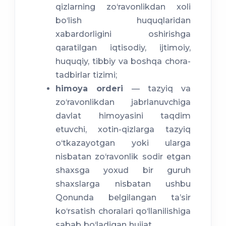
qizlarning zo‘ravonlikdan xoli
bo‘lish huquqlaridan
xabardorligini oshirishga
qaratilgan iqtisodiy, ijtimoiy,
huquqiy, tibbiy va boshqa chora-
tadbirlar tizimi;
himoya orderi
— tazyiq va
zo‘ravonlikdan jabrlanuvchiga
davlat himoyasini taqdim
etuvchi, xotin-qizlarga tazyiq
o‘tkazayotgan yoki ularga
nisbatan zo‘ravonlik sodir etgan
shaxsga yoxud bir guruh
shaxslarga nisbatan ushbu
Qonunda belgilangan ta’sir
ko‘rsatish choralari qo‘llanilishiga
sabab bo‘ladigan hujjat.