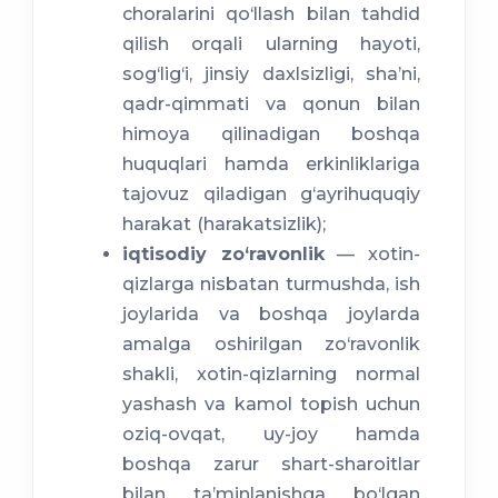
choralarini qo‘llash bilan tahdid
qilish orqali ularning hayoti,
sog‘lig‘i, jinsiy daxlsizligi, sha’ni,
qadr-qimmati va qonun bilan
himoya qilinadigan boshqa
huquqlari hamda erkinliklariga
tajovuz qiladigan g‘ayrihuquqiy
harakat (harakatsizlik);
iqtisodiy zo‘ravonlik
— xotin-
qizlarga nisbatan turmushda, ish
joylarida va boshqa joylarda
amalga oshirilgan zo‘ravonlik
shakli, xotin-qizlarning normal
yashash va kamol topish uchun
oziq-ovqat, uy-joy hamda
boshqa zarur shart-sharoitlar
bilan ta’minlanishga bo‘lgan