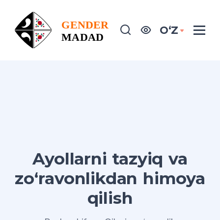
OʻZ
Ayollarni tazyiq va
zo‘ravonlikdan himoya
qilish