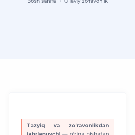
Bosh sahifa
Oilaviy zo‘ravonlik
Tazyiq va zo‘ravonlikdan
jabrlanuvchi
— o‘ziga nisbatan