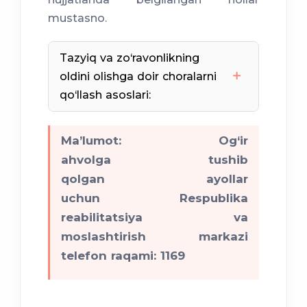
mustasno.
ziyon kompensatsiya qilinishi
Tazyiq va zo‘ravonlikning
oldini olishga doir choralarni
qo‘llash asoslari:
qurbonining murojaati;
Ma’lumot: Og‘ir
ahvolga tushib
shaxslarning xabarlari;
qolgan ayollar
uchun Respublika
reabilitatsiya va
moslashtirish markazi
telefon raqami: 1169
xodimlari tomonidan bevosita
aniqlanishi;