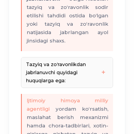
tazyiq va zo‘ravonlik sodir
etilishi tahdidi ostida bo‘lgan
yoki tazyiq va zo‘ravonlik
natijasida jabrlangan ayol
jinsidagi shaxs.
Tazyiq va zo‘ravonlikdan
jabrlanuvchi quyidagi
huquqlarga ega:
Ijtimoiy himoya milliy
agentligi
yordam ko‘rsatish,
maslahat berish mexanizmi
hamda chora-tadbirlari, xotin-
tashkilotlarga yoxud sudga