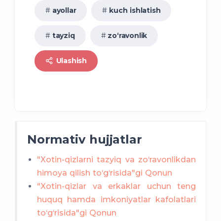
ayollar
kuch ishlatish
kelib tushgan
materiallar.
tayziq
zo‘ravonlik
Ulashish
Normativ hujjatlar
"Xotin-qizlarni tazyiq va zo‘ravonlikdan
himoya qilish to‘g‘risida"gi Qonun
"Xotin-qizlar va erkaklar uchun teng
huquq hamda imkoniyatlar kafolatlari
to‘g‘risida"gi Qonun