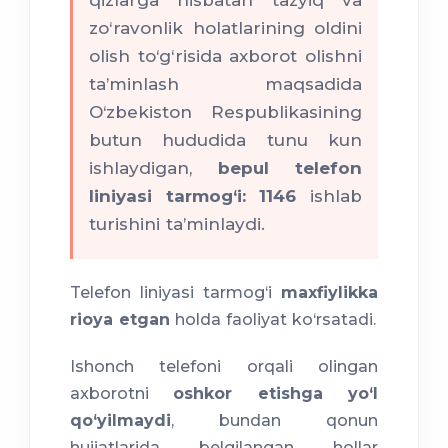
qizlarga nisbatan tazyiq va
murojaat etish;
zo‘ravonlik holatlarining oldini
olish to‘g‘risida axborot olishni
ta’minlash maqsadida
O‘zbekiston Respublikasining
ijtimoiy,
butun hududida tunu kun
psixologik, tibbiy va boshqa
ishlaydigan,
bepul telefon
yordam olish;
liniyasi tarmog‘i: 1146
ishlab
himoya
turishini ta’minlaydi.
orderi
Telefon liniyasi tarmog‘i
maxfiylikka
rioya etgan
holda faoliyat ko‘rsatadi.
Ishonch telefoni orqali olingan
axborotni
oshkor etishga yo‘l
qo‘yilmaydi
, bundan qonun
hujjatlarida belgilangan hollar