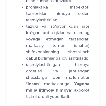
bilan suhbat o‘tkaziladi;
profilaktika inspektori
tomonidan himoya orderi
rasmiylashtiriladi;
tazyiq va zo‘ravonlikdan jabr
ko‘rgan xotin-qizlar va ularning
voyaga etmagan farzandlari
markaziy tuman (shahar)
shifoxonalarining shoshilinch
qabul bo‘limlariga joylashtiriladi;
rasmiylashtirilgan himoya
orderlari va jabrlangan
shaxslarga doir ma’lumotlar
“
Inson
” markazlariga “
Yagona
milliy ijtimoiy himoya
” axborot
tizimi orqali yuboriladi.