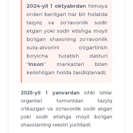
2024-yil 1 oktyabrdan
himoya
orderi berilgan har bir holatda
tazyiq va zo‘ravonlik sodir
etgan yoki sodir etishga moyil
bo‘lgan shaxsning zo‘ravonlik
xulq-atvorini o‘zgartirish
bo‘yicha tuzatish dasturi
“
Inson
” markazlari bilan
kelishilgan holda tasdiqlanadi;
2025-yil 1 yanvardan
ichki ishlar
organlari tomonidan tazyiq
o‘tkazgan va zo‘ravonlik sodir etgan
yoki sodir etishga moyil bo‘lgan
shaxslarning reestri yuritiladi;