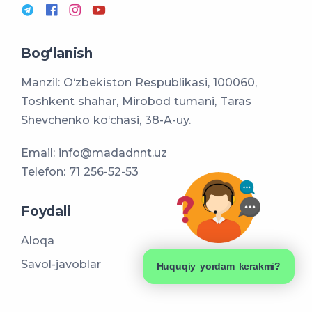
Bog‘lanish
Manzil: O‘zbekiston Respublikasi, 100060,
Toshkent shahar, Mirobod tumani, Taras
Shevchenko ko‘chasi, 38-A-uy.
Email:
info@madadnnt.uz
Telefon:
71 256-52-53
Foydali
Aloqa
Savol-javoblar
Huquqiy yordam kerakmi?