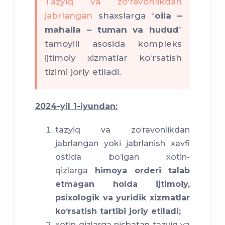
Tazyiq va zo‘ravonlikdan
jabrlangan
shaxslarga “
oila –
mahalla – tuman va hudud
”
tamoyili asosida kompleks
ijtimoiy xizmatlar ko‘rsatish
tizimi joriy etiladi.
2024-yil 1-iyundan:
tazyiq va zo‘ravonlikdan
jabrlangan yoki jabrlanish xavfi
ostida bo‘lgan xotin-
qizlarga
himoya orderi talab
etmagan holda ijtimoiy,
psixologik va yuridik xizmatlar
ko‘rsatish tartibi joriy etiladi;
xotin-qizlarga nisbatan tazyiq va