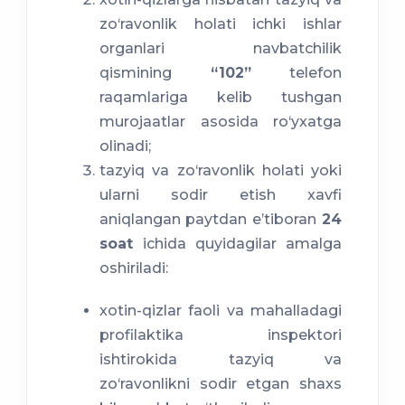
zo‘ravonlik holati ichki ishlar
organlari navbatchilik
qismining
“102”
telefon
raqamlariga kelib tushgan
murojaatlar asosida ro‘yxatga
olinadi;
tazyiq va zo‘ravonlik holati yoki
ularni sodir etish xavfi
aniqlangan paytdan e’tiboran
24
soat
ichida quyidagilar amalga
oshiriladi:
xotin-qizlar faoli va mahalladagi
profilaktika inspektori
ishtirokida tazyiq va
zo‘ravonlikni sodir etgan shaxs