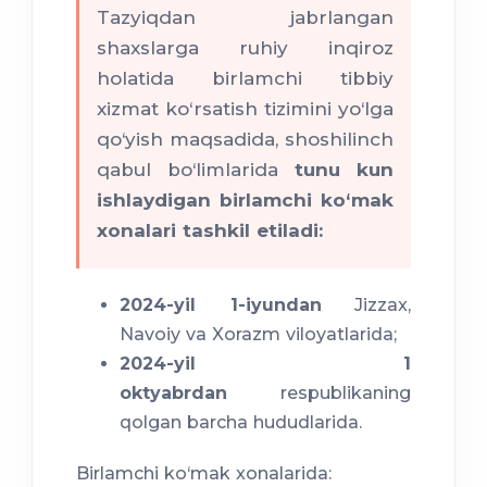
Tazyiqdan jabrlangan
shaxslarga ruhiy inqiroz
holatida birlamchi tibbiy
xizmat ko‘rsatish tizimini yo‘lga
qo‘yish maqsadida, shoshilinch
qabul bo‘limlarida
tunu kun
ishlaydigan birlamchi ko‘mak
xonalari tashkil etiladi:
2024-yil 1-iyundan
Jizzax,
Navoiy va Xorazm viloyatlarida;
2024-yil 1
oktyabrdan
respublikaning
qolgan barcha hududlarida.
Birlamchi ko‘mak xonalarida: