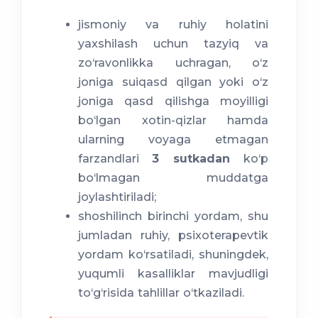
jismoniy va ruhiy holatini
yaxshilash uchun tazyiq va
zo‘ravonlikka uchragan, o‘z
joniga suiqasd qilgan yoki o‘z
joniga qasd qilishga moyilligi
bo‘lgan xotin-qizlar hamda
ularning voyaga etmagan
farzandlari
3 sutkadan
ko‘p
bo‘lmagan muddatga
joylashtiriladi;
shoshilinch birinchi yordam, shu
jumladan ruhiy, psixoterapevtik
yordam ko‘rsatiladi, shuningdek,
yuqumli kasalliklar mavjudligi
to‘g‘risida tahlillar o‘tkaziladi.