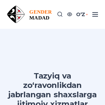
OʻZ
Tazyiq va
zo‘ravonlikdan
jabrlangan shaxslarga
ijtimoiy xizmatlar