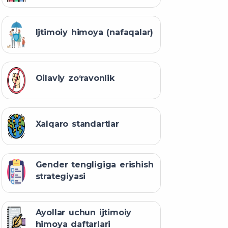
Ijtimoiy himoya (nafaqalar)
Oilaviy zo‘ravonlik
Xalqaro standartlar
Gender tengligiga erishish
strategiyasi
Ayollar uchun ijtimoiy
himoya daftarlari