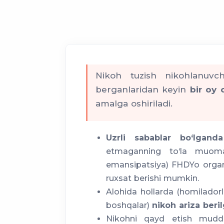
Nikoh tuzish nikohlanuvch
berganlaridan keyin
bir oy 
amalga oshiriladi.
Uzrli sabablar bo‘lganda
etmaganning to‘la muomal
emansipatsiya) FHDYo orga
ruxsat berishi mumkin.
Alohida hollarda (homiladorlik
boshqalar)
nikoh ariza beri
Nikohni qayd etish mudda