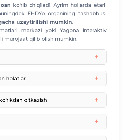
noan
ko‘rib chiqiladi. Ayrim hollarda etarli
shuningdek FHDYo organining tashabbusi
acha uzaytirilishi mumkin
.
matlari markazi yoki Yagona interaktiv
ali murojaat qilib olish mumkin.
18 yosh etib belgilangan.
n holatlar
boshqa nikohda turgan shaxslar
ko‘rikdan o‘tkazish
uman, shahar
to‘g‘ri tutashgan qarindoshlar
bilan bir yilga kamaytirishi mumkin.
tibbiy ko‘rik
nikoh yoshiga