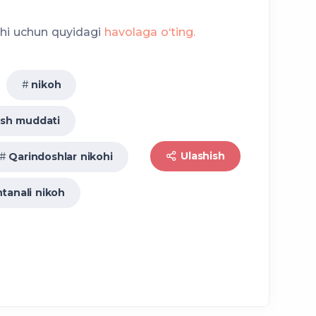
legalizatsiya qilingan
hi uchun quyidagi
havolaga o‘ting.
ishi lozim.
ajratilgan binoda nikohga kiruvchi
alga oshiriladi.
nikoh
ish muddati
Ulashish
Qarindoshlar nikohi
ntanali nikoh