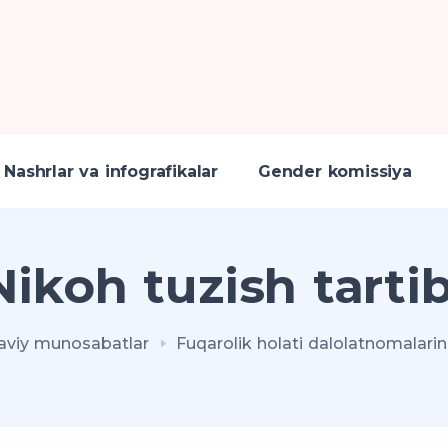
Nashrlar va infografikalar
Gender komissiya
Nikoh tuzish tartib
laviy munosabatlar
Fuqarolik holati dalolatnomalarini