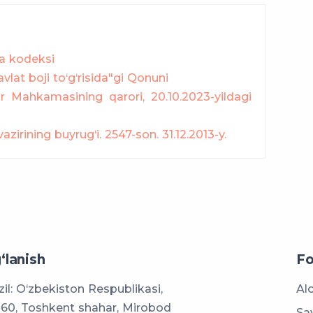
la kodeksi
lat boji to‘g‘risida"gi Qonuni
ar Mahkamasining qarori, 20.10.2023-yildagi
zirining buyrug‘i. 2547-son. 31.12.2013-y.
‘lanish
Fo
il: O‘zbekiston Respublikasi,
Al
60, Toshkent shahar, Mirobod
Sa