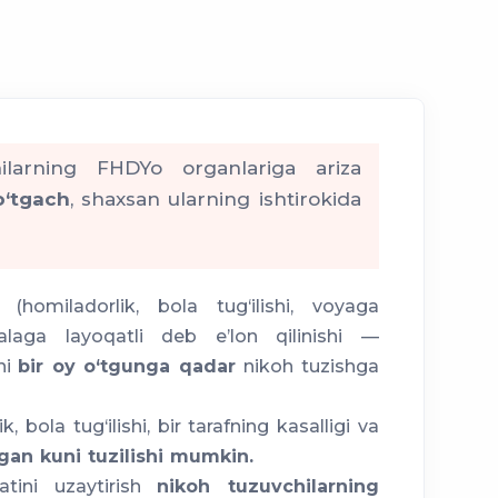
ilarning FHDYo organlariga ariza
o‘tgach
, shaxsan ularning ishtirokida
(homiladorlik, bola tug‘ilishi, voyaga
aga layoqatli deb e’lon qilinishi —
ni
bir oy o‘tgunga qadar
nikoh tuzishga
, bola tug‘ilishi, bir tarafning kasalligi va
lgan kuni tuzilishi mumkin.
tini uzaytirish
nikoh tuzuvchilarning