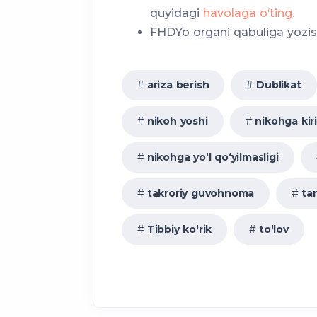
quyidagi
havolaga o‘ting.
FHDYo organi qabuliga yozis
yoki apostilь qo‘yilgan bo‘l
shaxslarning ishtirokida am
ariza berish
Dublikat
nikoh yoshi
nikohga kir
nikohga yo‘l qo‘yilmasligi
takroriy guvohnoma
ta
Tibbiy ko‘rik
to‘lov