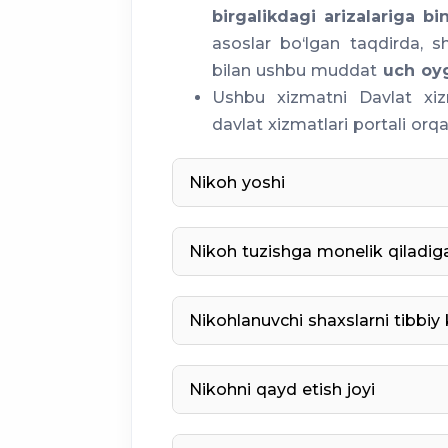
birgalikdagi arizalariga bi
asoslar bo‘lgan taqdirda, 
bilan ushbu muddat
uch oyg
Ushbu xizmatni Davlat xiz
davlat xizmatlari portali orq
Nikoh yoshi
Nikoh tuzishga monelik qiladiga
o‘rtasida;
Nikohlanuvchi shaxslarni tibbiy 
hokimi nikoh yoshini ko‘pi 
o‘rtasida
Nikohni qayd etish joyi