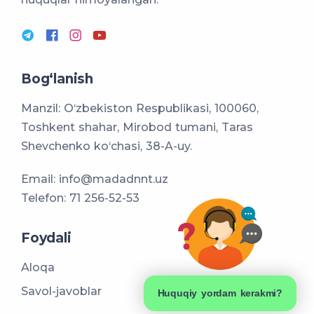
Bog‘lanish
Manzil: O‘zbekiston Respublikasi, 100060,
Toshkent shahar, Mirobod tumani, Taras
Shevchenko ko‘chasi, 38-A-uy.
Email:
info@madadnnt.uz
Telefon:
71 256-52-53
Foydali
Aloqa
Savol-javoblar
Huquqiy yordam kerakmi?