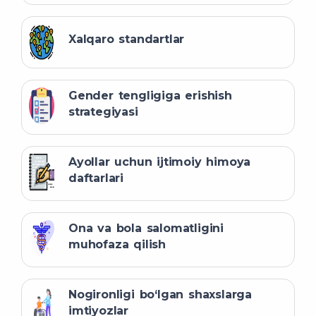
Xalqaro standartlar
Gender tengligiga erishish
strategiyasi
Ayollar uchun ijtimoiy himoya
daftarlari
Ona va bola salomatligini
muhofaza qilish
Nogironligi bo‘lgan shaxslarga
imtiyozlar