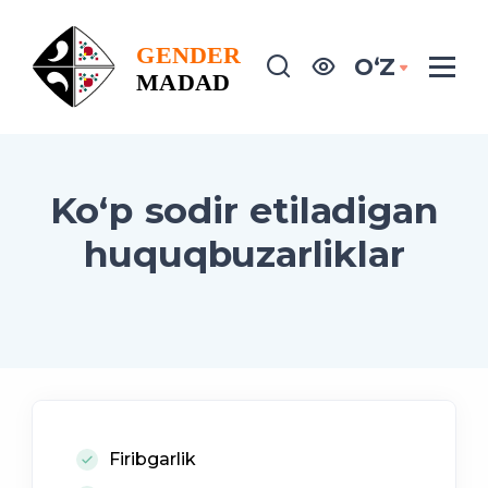
OʻZ
Ko‘p sodir etiladigan
huquqbuzarliklar
Firibgarlik