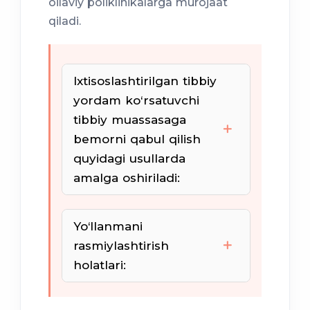
oilaviy poliklinikalarga murojaat
qiladi.
Ixtisoslashtirilgan tibbiy
yordam ko‘rsatuvchi
tibbiy muassasaga
bemorni qabul qilish
quyidagi usullarda
amalga oshiriladi:
yo‘llanma bo‘yicha
Yo‘llanmani
rasmiylashtirish
holatlari:
haq evaziga
imtiyozli