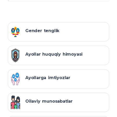
bepul tibbiy-sanitariya
yordami
Gender tenglik
Ayollar huquqiy himoyasi
Ayollarga imtiyozlar
Oilaviy munosabatlar