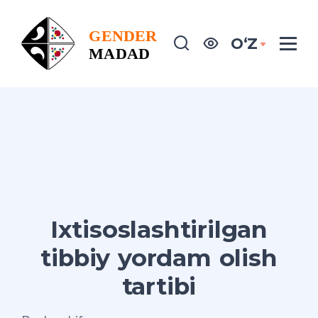
OʻZ
Ixtisoslashtirilgan
tibbiy yordam olish
tartibi