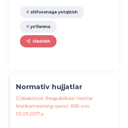
toifaga
shifoxonaga yotqizish
yo‘llanma
Ulashish
xavf tug‘diradigan
Normativ hujjatlar
O‘zbekiston Respublikasi Vazirlar
Mahkamasining qarori. 696-son.
05.09.2017-y.