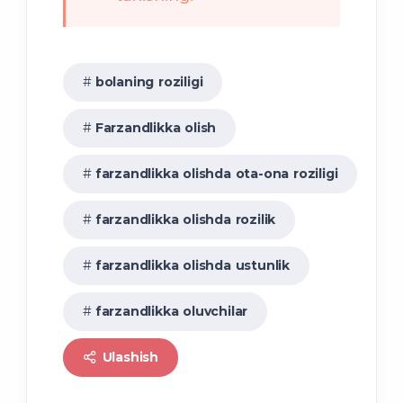
sud
bolaning roziligi
tartibida bekor qilishni talab
etish huquqiga ega.
Farzandlikka olish
farzandlikka olishda ota-ona roziligi
farzandlikka olishda rozilik
farzandlikka olishda ustunlik
farzandlikka oluvchilar
Ulashish