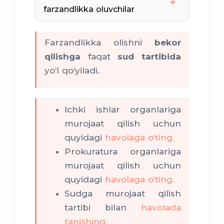
farzandlikka oluvchilar
Farzandlikka olishni
bekor
qilishga
faqat
sud tartibida
yo‘l qo‘yiladi.
Ichki ishlar organlariga
farzandlikka
murojaat qilish uchun
olish bekor qilinishiga yo‘l
quyidagi
havolaga o‘ting.
qo‘yiladi.
Prokuratura organlariga
murojaat qilish uchun
quyidagi
havolaga o‘ting.
Sudga murojaat qilish
tartibi bilan
havolada
tanishing.