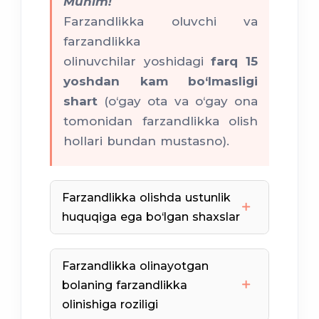
Muhim!
cheklanganlar;
Farzandlikka oluvchi va
muomalaga layoqatsiz
farzandlikka
olinuvchilar yoshidagi
farq 15
yoshdan kam bo‘lmasligi
asab kasalliklari
shart
(o‘gay ota va o‘gay ona
tomonidan farzandlikka olish
hollari bundan mustasno).
qasddan sodir qilgan
jinoyatlari
Farzandlikka olishda ustunlik
huquqiga ega bo‘lgan shaxslar
sobiq farzandlikka
oluvchilar;
qarindoshlari;
Farzandlikka olinayotgan
boshqalar
.
bolaning farzandlikka
oilasida yashayotgan shaxs;
olinishiga roziligi