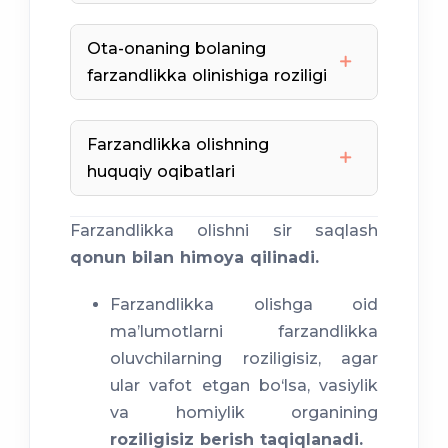
aka-uka, opa-singillarni
10 yoshga to‘lgan bolani
farzandlikka olish uchun
Ota-onaning bolaning
uning roziligi talab qilinadi.
farzandlikka olinishiga roziligi
Farzandlikka olishda
o‘gay ota
bola
Farzandlikka olishning
ota-onasining roziligi talab
huquqiy oqibatlari
kasallik, baxtsiz hodisa
etiladi.
Farzandlikka olingan
Farzandlikka olishni sir saqlash
bolalar
qonun bilan himoya qilinadi.
o‘z bolalariga
roziligini qaytarib
Farzandlikka olishga oid
tenglashtiriladi.
olishga haqli.
ma’lumotlarni farzandlikka
oluvchilarning roziligisiz, agar
ular vafot etgan bo‘lsa, vasiylik
va homiylik organining
bolaning roziligisiz amalga
roziligisiz berish taqiqlanadi.