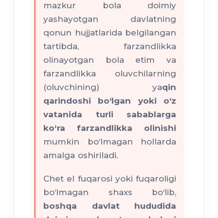
mazkur bola doimiy
yashayotgan davlatning
qonun hujjatlarida belgilangan
tartibda, farzandlikka
olinayotgan bola etim va
qarindoshlariga
farzandlikka oluvchilarning
nisbatan saqlanib qolishi
(oluvchining) ya
qin
mumkin.
qarindoshi bo‘lgan yoki o‘z
vatanida turli sabablarga
ko‘ra farzandlikka olinishi
mumkin bo‘lmagan hollarda
amalga oshiriladi.
Chet el fuqarosi yoki fuqaroligi
bo‘lmagan shaxs bo‘lib,
boshqa davlat hududida