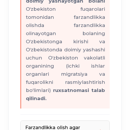
doimiy yashayotgan bolani
O‘zbekiston fuqarolari
tomonidan farzandlikka
olishda farzandlikka
olinayotgan bolaning
O‘zbekistonga kirishi va
O‘zbekistonda doimiy yashashi
uchun O‘zbekiston vakolatli
organining (ichki ishlar
organlari migratsiya va
fuqarolikni rasmiylashtirish
bo‘limlari)
ruxsatnomasi talab
qilinadi.
Farzandlikka olish agar