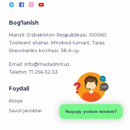
Bog‘lanish
Manzil: O‘zbekiston Respublikasi, 100060,
Toshkent shahar, Mirobod tumani, Taras
Shevchenko ko‘chasi, 38-A-uy.
Email:
info@madadnnt.uz
Telefon:
71 256-52-53
Foydali
Aloqa
Savol-javoblar
Huquqiy yordam kerakmi?