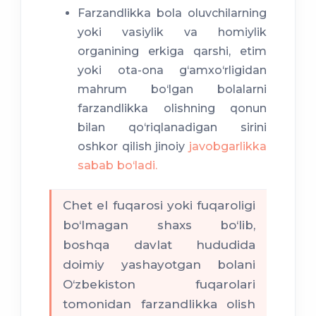
oshirilishi mumkin.
o‘zaro majburiyatlardan ozod
Farzandlikka bola oluvchilarning
noma’lum
bo‘ladilar.
yoki vasiylik va homiylik
bo‘lsa;
organining erkiga qarshi, etim
yoki ota-ona g‘amxo‘rligidan
mahrum qilingan bo‘lsa;
mahrum bo‘lgan bolalarni
muomalaga
farzandlikka olishning qonun
layoqatsiz,
bilan qo‘riqlanadigan sirini
oshkor qilish jinoiy
javobgarlikka
sabab bo‘ladi.
farzandlikka oluvchi ayol
bo‘lsa
Chet el fuqarosi yoki fuqaroligi
bo‘lmagan shaxs bo‘lib,
uzrli sabablarsiz xabar
boshqa davlat hududida
olmagan bo‘lsa.
doimiy yashayotgan bolani
O‘zbekiston fuqarolari
tomonidan farzandlikka olish