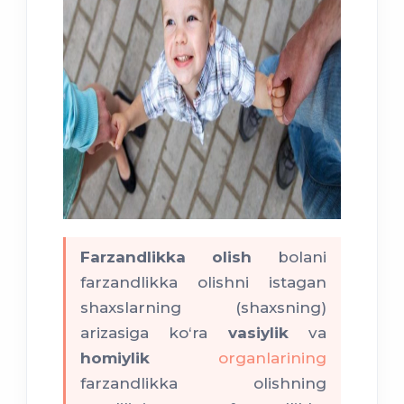
Farzandlikka olish
bolani
farzandlikka olishni istagan
shaxslarning (shaxsning)
arizasiga ko‘ra
vasiylik
va
homiylik
organlarining
farzandlikka olishning