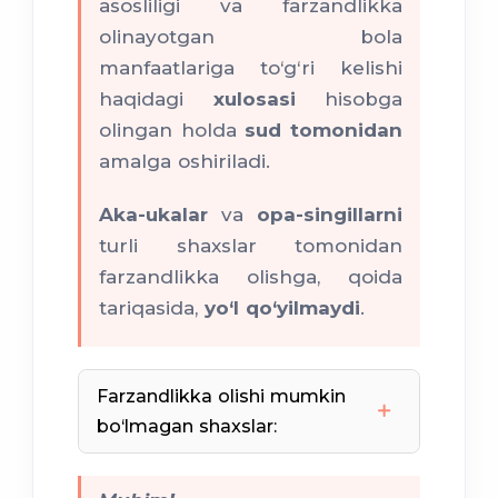
asosliligi va farzandlikka
olinayotgan bola
manfaatlariga to‘g‘ri kelishi
haqidagi
xulosasi
hisobga
olingan holda
sud tomonidan
amalga oshiriladi.
Aka-ukalar
va
opa-singillarni
turli shaxslar tomonidan
farzandlikka olishga, qoida
tariqasida,
yo‘l qo‘yilmaydi
.
Farzandlikka olishi mumkin
bo‘lmagan shaxslar:
ota-onalik huquqi