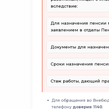
вследствие:
независимо от п
Для назначения пенсии 
деятельности
заявлением в отделы Пе
работающие
стаже
Документы для назначен
с
Сроки назначения пенси
справка
Стаж работы, дающий пр
Для обращения во Внебю
телефону
доверия 1140
.