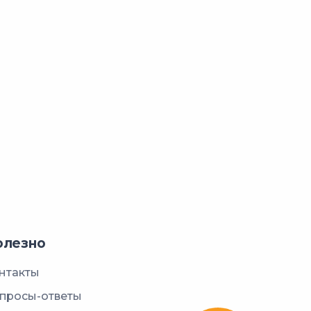
олезно
нтакты
просы-ответы