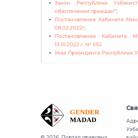
Закон Республики Узбекис
от 46 лет до достижения 51
обеспечении граждан"
;
Постановление Кабинета Мин
от 51 года до достижения 5
08.02.2022г
;
Постановление Кабинета М
от 56 лет и старше
13.10.2022 г. № 592
Указ Президента Республики Уз
Свя
Адре
Узбе
© 2026. Портал правовых
райо