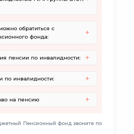
родолжительности трудовой
можно обратиться с
нсионного фонда:
общем трудовом
ия пенсии по инвалидности:
амостоятельно
самостоятельно
стаж работы
и по инвалидности:
аво на пенсию
джетный Пенсионный фонд звоните по