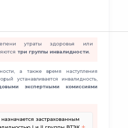
епени утраты здоровья или
ляются
три группы инвалидности
.
ости, а также время наступления
орый устанавливается инвалидность,
удовыми экспертными комиссиями
 назначается застрахованным
лидностью I и II группы ВТЭК