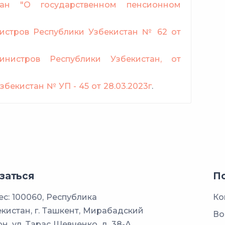
тан "О государственном пенсионном
 года
14
истров Республики Узбекистан № 62 от
6 лет
17
инистров Республики Узбекистан, от
20
бекистан № УП - 45 от 28.03.2023г
.
заться
П
с: 100060, Республика
Ко
кистан, г. Ташкент, Мирабадский
Во
н, ул. Тарас Шевченко, д. 38-А.