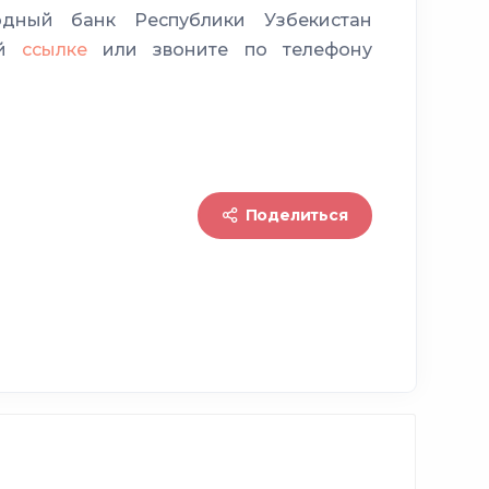
дный банк Республики Узбекистан
ей
ссылке
или звоните по телефону
Стаж работы (в годах)
2
Поделиться
6 лет
3
 года
5
6 лет
7
 года
9
6 лет
11