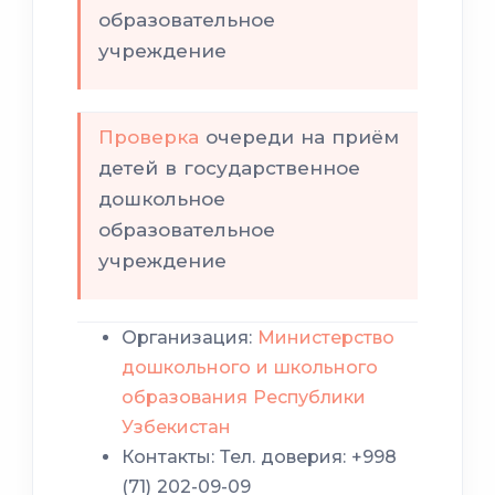
другой детский сад
образовательное
для
входят в число
учреждение
получения направления
для
получения направления
Проверка
очереди на приём
два
детей в государственное
дошкольное
два
образовательное
учреждение
Организация:
Министерство
дошкольного и школьного
образования Республики
Узбекистан
Контакты: Тел. доверия: +998
(71) 202-09-09