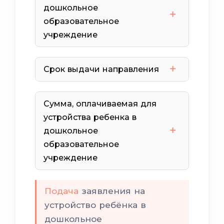
дошкольное
образовательное
родителями или лицами, их
трех
учреждение
заменяющими
или более
на Едином портале
Срок выдачи направления
интерактивных
государственных услуг.
Женскую тетрадь
Сумма, оплачиваемая для
военнослужащих
по этой ссылке.
устройства ребенка в
дошкольное
образовательное
студентов и педагогов
учреждение
дети-сироты
Подача
заявления на
другой детский сад
из
устройство ребёнка в
других
дошкольное