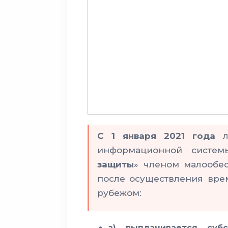
С 1 января 2021 года
информационной систем
защиты
» членом малообе
после осуществления вре
рубежом:
а) выплачивается суб