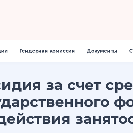
ции
Гендерная комиссия
Документы
С
идия за счет ср
ударственного ф
действия занято