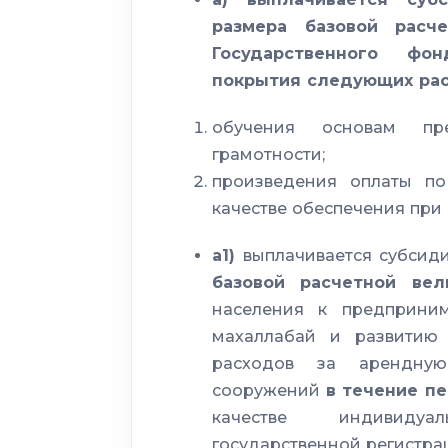
размера базовой расч
Государственного фо
покрытия следующих рас
обучения основам пре
грамотности;
произведения оплаты по
качестве обеспечения при
а1)
выплачивается субсид
базовой расчетной вел
населения к предприним
махаллабай и развитию 
расходов за арендну
сооружений
в течение п
качестве индивидуа
государственной регистр