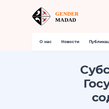
О нас
Новости
Публика
Субс
Гос
со