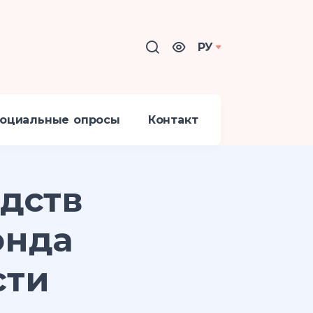
РУ
оциальные опросы
Контакт
едств
онда
сти