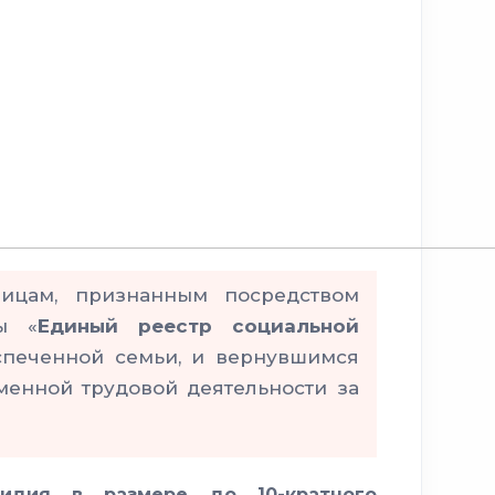
лицам, признанным посредством
ы «
Единый реестр социальной
спеченной семьи, и вернувшимся
менной трудовой деятельности за
сидия в размере до 10-кратного