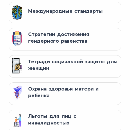
Отказ
Международные стандарты
Выплата пособия
ежемесячно в
Стратегии достижения
сроки, установленные
гендерного равенства
отделами Пенсионного
фонда, но не позднее
текущего выплатного месяца.
Тетради социальной защиты для
женщин
приостанавливается следующих
случаях:
Охрана здоровья матери и
ребенка
при назначении одного из
видов пенсии;
Льготы для лиц с
при выезде на постоянное
инвалидностью
ЕПИГУ
место жительства получателя