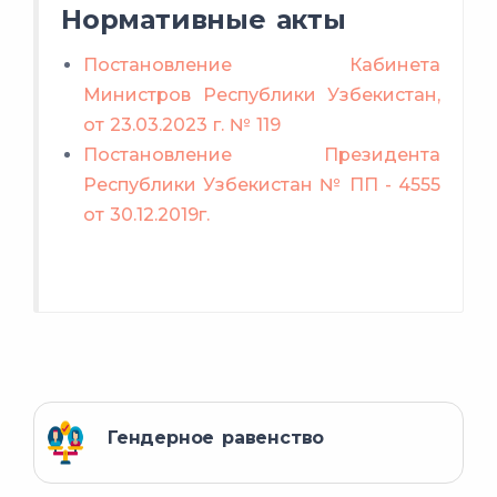
фонда, но не позднее
Нормативные акты
пособие
текущего выплатного месяца.
до 18
Постановление Кабинета
лет
18 лет
Министров Республики Узбекистан,
от 23.03.2023 г. № 119
не имеют
Постановление Президента
Республики Узбекистан № ПП - 4555
от 30.12.2019г.
Гендерное равенство