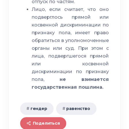
отпуск по частям.
Лицо, если считает, что оно
исполнения наказания
подверглось прямой или
косвенной дискриминации по
признаку пола, имеет право
обратиться в уполномоченные
органы или суд. При этом с
укрепление социального
лица, подвергшегося прямой
статуса женщин
или косвенной
дискриминации по признаку
пола,
не взимается
государственная пошлина.
гендер
равенство
Поделиться