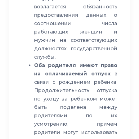
специальных
возлагается обязанность
предоставления данных о
соотношении числа
охраны труда
работающих женщин и
женщин и мужчин
мужчин на соответствующих
должностях государственной
службы.
Оба родителя имеют право
рекомендаций
на оплачиваемый отпуск
в
связи с рождением ребенка.
Продолжительность отпуска
по уходу за ребенком может
быть поделена между
родителями по их
усмотрению, причем
родители могут использовать