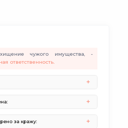
щение чужого имущества, -
ная ответственность.
на:
цидивистом
ено за кражу: