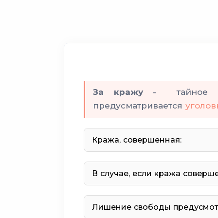
За кражу
- тайное хи
предусматривается
уголов
Кража, совершенная:
В случае, если кража соверше
значительном
опасным ре
предварительному
Лишение свободы предусмотр