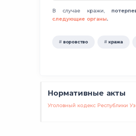
наказы
особо крупном
крупном
В случае кражи,
потерп
особо опасным рецидиви
следующие органы
.
организованной группой
н
воровство
кража
Нормативные акты
Уголовный кодекс Республики Уз