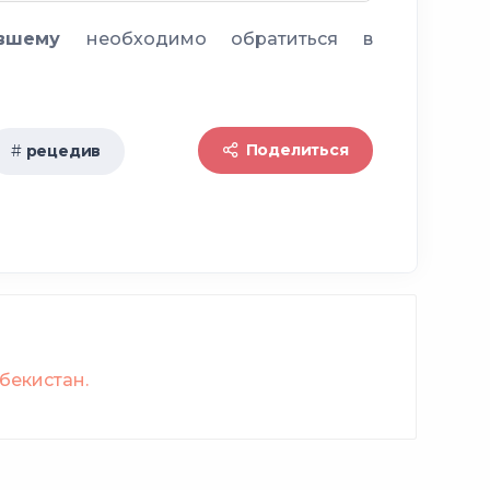
вается
евшему
необходимо обратиться в
стом
наказывается
аказывается
Поделиться
рецедив
бекистан.