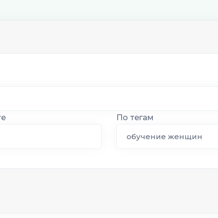
те
По тегам